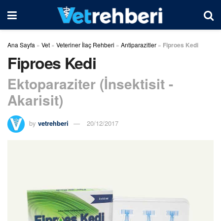
Ana Sayfa
»
Vet
»
Veteriner İlaç Rehberi
»
Antiparazitler
»
Fiproes Kedi
Fiproes Kedi
Ektoparaziter (İnsektisit -
Akarisit)
by
vetrehberi
20/12/2017