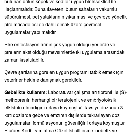
bulunan bütün köpek ve kediler uygun bir insektisit ile
ilaçlanmalıdır. Buna ilaveten, bütün sahaların vakumlu
süpürülmesi, pet yataklarının yıkanması ve çevreye yönelik
pire mücadelesi de dahil olmak üzere çevresel
uygulamalar yapılmalıdır.
Pire enfestasyonlarının çok yoğun olduğu yerlerde ve
pirelerin aktif olduğu mevsimlerde iki uygulama arasındaki
zaman kısaltılabilir.
Çevre şartlarına göre en uygun programı tatbik etmek için
veteriner hekime danışmak gereklidir.
Gebelikte kullanım:
Laboratuvar çalışmaları fipronil ile (S)-
methoprenin herhangi bir teratojenik ve embriyotoksik
etkisinin olmadığını ortaya koymuştur. Tavsiye dozunun 3
katı dozlarda gebe ve emziren dişilerde tekrarlayan doz
uygulamaları formülasyonun güvenliğini ortaya koymuştur.
Fiproes Kedi Damlatma Çözeltisi çiftleşme, gebelik ve