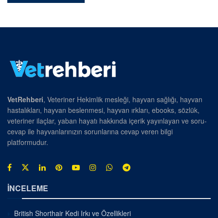
VetRehberi
, Veteriner Hekimlik mesleği, hayvan sağlığı, hayvan
hastalıkları, hayvan beslenmesi, hayvan ırkları, ebooks, sözlük,
veteriner ilaçlar, yaban hayatı hakkında içerik yayınlayan ve soru-
cevap ile hayvanlarınızın sorunlarına cevap veren bilgi
platformudur.
İNCELEME
British Shorthair Kedi Irkı ve Özellikleri