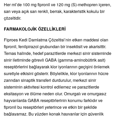
Her ml’de 100 mg fipronil ve 120 mg (S)-methopren içeren,
sarı veya açık sarı renkli, berrak, karakteristik kokulu bir
çözeltidir.
FARMAKOLOJİK ÖZELLİKLERİ
Fiproes Kedi Damlatma Çözeltisi’nin etken maddesi olan
fipronil, fenilpirazol grubundan bir insektisit ve akarisittir.
Temas halinde, hedef parazitlerde merkezi sinir sisteminde
sinir iletiminde görevli GABA (gamma-aminobütirik asit)
reseptörlerini bağlayarak klor iyonlarının geçişini önlemek
suretiyle etkisini gösterir. Böylelikle, klor iyonlarının hücre
zarından sinaptik transferi durdurulur, merkezi sinir
sisteminin aktivitesi kontrol edilemez ve parazitlerde
eksitasyon ve ölüme neden olur. Omurgalı ve omurgasız
hayvanlarda GABA reseptörlerinin konumu farklıdır ve
fipronil bu reseptörleri yeterince ve etkin bir şekilde
bağlayamaz. Bu yüzden konak hayvanlar için güvenlik