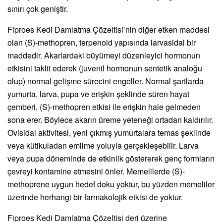
sınırı çok geniştir.
Fiproes Kedi Damlatma Çözeltisi’nin diğer etken maddesi
olan (S)-methopren, terpenoid yapısında larvasidal bir
maddedir. Akarlardaki büyümeyi düzenleyici hormonun
etkisini taklit ederek (juvenil hormonun sentetik analoğu
olup) normal gelişme sürecini engeller. Normal şartlarda
yumurta, larva, pupa ve erişkin şeklinde süren hayat
çemberi, (S)-methopren etkisi ile erişkin hale gelmeden
sona erer. Böylece akarın üreme yeteneği ortadan kaldırılır.
Ovisidal aktivitesi, yeni çıkmış yumurtalara temas şeklinde
veya kütikuladan emilme yoluyla gerçekleşebilir. Larva
veya pupa döneminde de etkinlik göstererek genç formların
çevreyi kontamine etmesini önler. Memelilerde (S)-
methoprene uygun hedef doku yoktur, bu yüzden memeliler
üzerinde herhangi bir farmakolojik etkisi de yoktur.
Fiproes Kedi Damlatma Çözeltisi deri üzerine