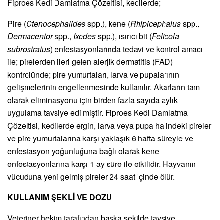
Fiproes Kedi Damlatma Çözeltisi, kedilerde;
Pire (
Ctenocephalides
spp.), kene (
Rhipicephalus
spp.,
Dermacentor
spp.,
Ixodes
spp.), ısırıcı bit (
Felicola
subrostratus
) enfestasyonlarında tedavi ve kontrol amacı
ile; pirelerden ileri gelen alerjik dermatitis (FAD)
kontrolünde; pire yumurtaları, larva ve pupalarının
gelişmelerinin engellenmesinde kullanılır. Akarların tam
olarak eliminasyonu için birden fazla sayıda aylık
uygulama tavsiye edilmiştir. Fiproes Kedi Damlatma
Çözeltisi, kedilerde ergin, larva veya pupa halindeki pireler
ve pire yumurtalarına karşı yaklaşık 6 hafta süreyle ve
enfestasyon yoğunluğuna bağlı olarak kene
enfestasyonlarına karşı 1 ay süre ile etkilidir. Hayvanın
vücuduna yeni gelmiş pireler 24 saat içinde ölür.
KULLANIM ŞEKLİ VE DOZU
Veteriner hekim tarafından başka şekilde tavsiye