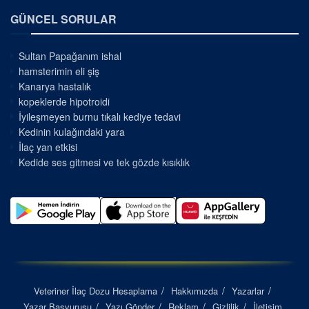
GÜNCEL SORULAR
Sultan Papağanım ishal
hamsterimin eli şiş
Kanarya hastalık
kopeklerde hipotroidi
İyileşmeyen burnu tıkalı kediye tedavi
Kedinin kulağındaki yara
İlaç yan etkisi
Kedide ses gitmesi ve tek gözde kısıklık
Veteriner İlaç Dozu Hesaplama
Hakkımızda
Yazarlar
Yazar Başvurusu
Yazı Gönder
Reklam
Gizlilik
İletişim