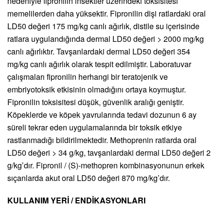
nedeniyle fipronilin insektler üzerindeki toksisitesi
memelilerden daha yüksektir. Fipronilin dişi ratlardaki oral
LD50 değeri 175 mg/kg canlı ağırlık, distile su içerisinde
ratlara uygulandığında dermal LD50 değeri > 2000 mg/kg
canlı ağırlıktır. Tavşanlardaki dermal LD50 değeri 354
mg/kg canlı ağırlık olarak tespit edilmiştir. Laboratuvar
çalışmaları fipronilin herhangi bir teratojenik ve
embriyotoksik etkisinin olmadığını ortaya koymuştur.
Fipronilin toksisitesi düşük, güvenlik aralığı geniştir.
Köpeklerde ve köpek yavrularında tedavi dozunun 6 ay
süreli tekrar eden uygulamalarında bir toksik etkiye
rastlanmadığı bildirilmektedir. Methoprenin ratlarda oral
LD50 değeri > 34 g/kg, tavşanlardaki dermal LD50 değeri 2
g/kg’dır. Fipronil / (S)-methopren kombinasyonunun erkek
sıçanlarda akut oral LD50 değeri 870 mg/kg’dır.
KULLANIM YERİ / ENDİKASYONLARI