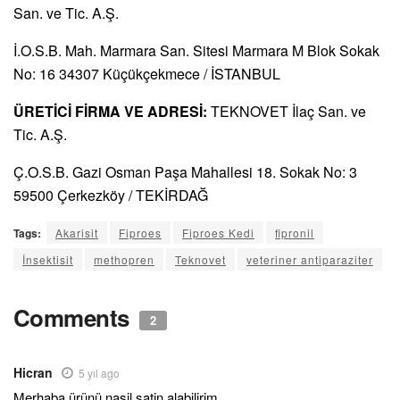
San. ve Tic. A.Ş.
İ.O.S.B. Mah. Marmara San. Sitesi Marmara M Blok Sokak
No: 16 34307 Küçükçekmece / İSTANBUL
ÜRETİCİ FİRMA VE ADRESİ:
TEKNOVET İlaç San. ve
Tic. A.Ş.
Ç.O.S.B. Gazi Osman Paşa Mahallesi 18. Sokak No: 3
59500 Çerkezköy / TEKİRDAĞ
Tags:
Akarisit
Fiproes
Fiproes Kedi
ﬁpronil
İnsektisit
methopren
Teknovet
veteriner antiparaziter
Comments
2
Hicran
5 yıl ago
Merhaba ürünü nasil satin alabilirim