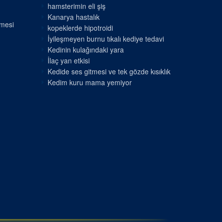
hamsterimin eli şiş
Kanarya hastalık
nmesi
kopeklerde hipotroidi
İyileşmeyen burnu tıkalı kediye tedavi
Kedinin kulağındaki yara
İlaç yan etkisi
Kedide ses gitmesi ve tek gözde kısıklık
Kedim kuru mama yemiyor