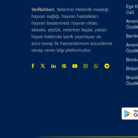
Ege Ke
VetRehberi
, Veteriner Hekimlik mesleği,
Cat)
hayvan sağlığı, hayvan hastalıkları,
Americ
hayvan beslenmesi, hayvan ırkları,
Özellik
ebooks, sözlük, veteriner ilaçlar, yaban
Bambin
hayatı hakkında içerik yayınlayan ve
soru-cevap ile hayvanlarınızın sorunlarına
Americ
cevap veren bilgi platformudur.
Özellik
Bombay
Britis
Brazil
Özellik