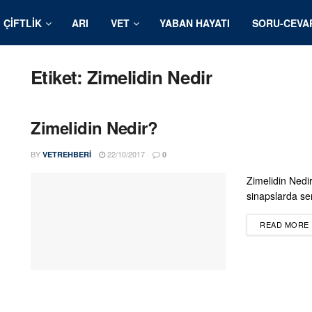
ÇIFTLIK
ARI
VET
YABAN HAYATI
SORU-CEVA
Etiket:
Zimelidin Nedir
Zimelidin Nedir?
BY
22/10/2017
VETREHBERI
0
Zimelidin Nedir
sinapslarda ser
READ MORE