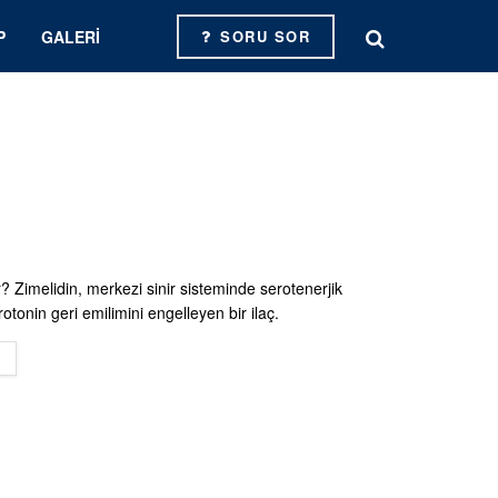
P
GALERI
SORU SOR
? Zimelidin, merkezi sinir sisteminde serotenerjik
otonin geri emilimini engelleyen bir ilaç.
DETAILS