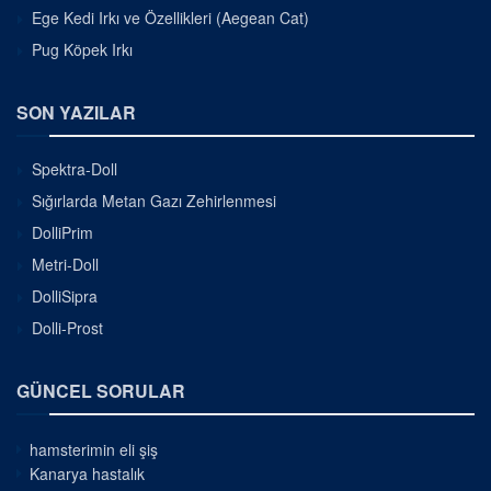
Ege Kedi Irkı ve Özellikleri (Aegean Cat)
Pug Köpek Irkı
SON YAZILAR
Spektra-Doll
Sığırlarda Metan Gazı Zehirlenmesi
DolliPrim
Metri-Doll
DolliSipra
Dolli-Prost
GÜNCEL SORULAR
hamsterimin eli şiş
Kanarya hastalık