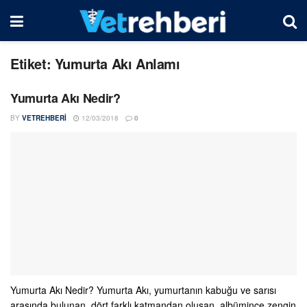
Etiket:
Yumurta Akı Anlamı
Yumurta Akı Nedir?
BY
VETREHBERI
12/03/2018
0
Yumurta Akı Nedir? Yumurta Akı, yumurtanın kabuğu ve sarısı
arasında bulunan, dört farklı katmandan oluşan, albümince zengin