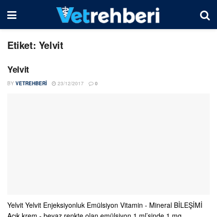
Etiket:
Yelvit
Yelvit
BY
VETREHBERI
23/12/2017
0
Yelvit Yelvit Enjeksiyonluk Emülsiyon Vitamin - Mineral BİLEŞİMİ
Açık krem - beyaz renkte olan emülsiyon 1 ml’sinde 1 mg