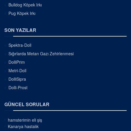
Bulldog Köpek Irkı
Pug Köpek Irkı
SON YAZILAR
Spektra-Doll
Sığırlarda Metan Gazı Zehirlenmesi
DolliPrim
Metri-Doll
DolliSipra
Dolli-Prost
GÜNCEL SORULAR
hamsterimin eli şiş
Kanarya hastalık