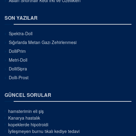
Asian Shorthair Kedi Irkı ve Özellikleri
SON YAZILAR
Spektra-Doll
Sığırlarda Metan Gazı Zehirlenmesi
DolliPrim
Metri-Doll
DolliSipra
Dolli-Prost
GÜNCEL SORULAR
hamsterimin eli şiş
Kanarya hastalık
kopeklerde hipotroidi
İyileşmeyen burnu tıkalı kediye tedavi