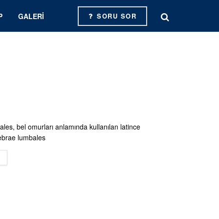
P
GALERI
SORU SOR
les, bel omurları anlamında kullanılan latince
tebrae lumbales
DETAILS