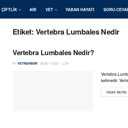
ÇIFTLIK
ARI
VET
YABAN HAYATI
SORU-CEVA
Etiket:
Vertebra Lumbales Nedir
Vertebra Lumbales Nedir?
BY
09/11/2021
VETREHBERI
0
Vertebra Lumba
kelimedir. Ver
READ MORE