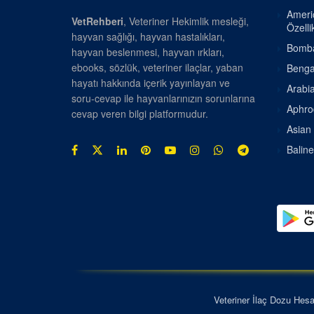
Americ
VetRehberi
, Veteriner Hekimlik mesleği,
Özellik
hayvan sağlığı, hayvan hastalıkları,
Bombay
hayvan beslenmesi, hayvan ırkları,
ebooks, sözlük, veteriner ilaçlar, yaban
Bengal
hayatı hakkında içerik yayınlayan ve
Arabia
soru-cevap ile hayvanlarınızın sorunlarına
Aphrod
cevap veren bilgi platformudur.
Asian 
Baline
Veteriner İlaç Dozu Hes