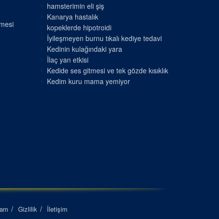
hamsterimin eli şiş
Kanarya hastalık
nmesi
kopeklerde hipotroidi
İyileşmeyen burnu tıkalı kediye tedavi
Kedinin kulağındaki yara
İlaç yan etkisi
Kedide ses gitmesi ve tek gözde kısıklık
Kedim kuru mama yemiyor
lam
Gizlilik
İletişim