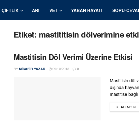
ÇIFTLIK
ARI
VET
YABAN HAYATI
SORU-CEVA
Etiket:
mastititisin dölverimine etki
Mastitisin Döl Verimi Üzerine Etkisi
BY
09/10/2018
MISAFIR YAZAR
0
Mastitisin döl v
dışında hayvan
mastitise bağlı
READ MORE