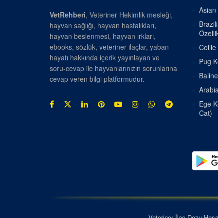
Asian 
VetRehberi
, Veteriner Hekimlik mesleği,
Brazil
hayvan sağlığı, hayvan hastalıkları,
Özellik
hayvan beslenmesi, hayvan ırkları,
ebooks, sözlük, veteriner ilaçlar, yaban
Collie
hayatı hakkında içerik yayınlayan ve
Pug Kö
soru-cevap ile hayvanlarınızın sorunlarına
Baline
cevap veren bilgi platformudur.
Arabia
Ege Ke
Cat)
Veteriner İlaç Dozu Hes