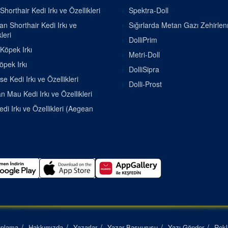
Shorthair Kedi Irkı ve Özellikleri
Spektra-Doll
ian Shorthair Kedi Irkı ve
Sığırlarda Metan Gazı Zehirle
leri
DolliPrim
 Köpek Irkı
Metri-Doll
pek Irkı
DolliSipra
se Kedi Irkı ve Özellikleri
Dolli-Prost
n Mau Kedi Irkı ve Özellikleri
di Irkı ve Özellikleri (Aegean
aplama
Hakkımızda
Yazarlar
Yazar Başvurusu
Yazı Gönder
Rek