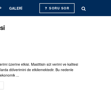
P
GALERI
SORU SOR
si
erimi üzerine etkisi. Mastitisin süt verimi ve kalitesi
larda dölverimini de etkilemektedir. Bu nedenle
 ekonomik ...
DETAILS