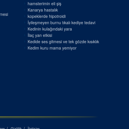
hamsterimin eli şiş
Kanarya hastalık
nmesi
kopeklerde hipotroidi
İyileşmeyen burnu tıkalı kediye tedavi
Kedinin kulağındaki yara
İlaç yan etkisi
Kedide ses gitmesi ve tek gözde kısıklık
Kedim kuru mama yemiyor
lam
Gizlilik
İletişim