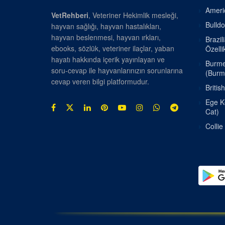
Americ
VetRehberi
, Veteriner Hekimlik mesleği,
Bulldo
hayvan sağlığı, hayvan hastalıkları,
hayvan beslenmesi, hayvan ırkları,
Brazil
ebooks, sözlük, veteriner ilaçlar, yaban
Özellik
hayatı hakkında içerik yayınlayan ve
Burmes
soru-cevap ile hayvanlarınızın sorunlarına
(Burm
cevap veren bilgi platformudur.
Britis
Ege Ke
Cat)
Collie