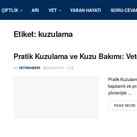
ÇIFTLIK
ARI
VET
YABAN HAYATI
SORU-CEVA
Etiket:
kuzulama
Pratik Kuzulama ve Kuzu Bakımı: Vete
BY
02/04/2018
VETREHBERI
0
Pratik Kuzulam
kapsamlı ve pr
yönleriyle ...
READ MORE