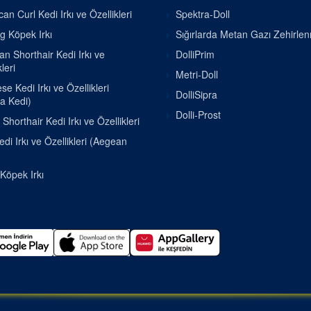
an Curl Kedi Irkı ve Özellikleri
Spektra-Doll
g Köpek Irkı
Sığırlarda Metan Gazı Zehirle
ian Shorthair Kedi Irkı ve
DolliPrim
leri
Metri-Doll
e Kedi Irkı ve Özellikleri
DolliSipra
a Kedi)
Dolli-Prost
h Shorthair Kedi Irkı ve Özellikleri
di Irkı ve Özellikleri (Aegean
 Köpek Irkı