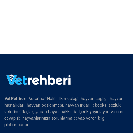
VetRehberi
, Veteriner Hekimlik mesleği, hayvan sağlığı, hayvan
hastalıkları, hayvan beslenmesi, hayvan ırkları, ebooks, sözlük,
veteriner ilaçlar, yaban hayatı hakkında içerik yayınlayan ve soru-
cevap ile hayvanlarınızın sorunlarına cevap veren bilgi
platformudur.