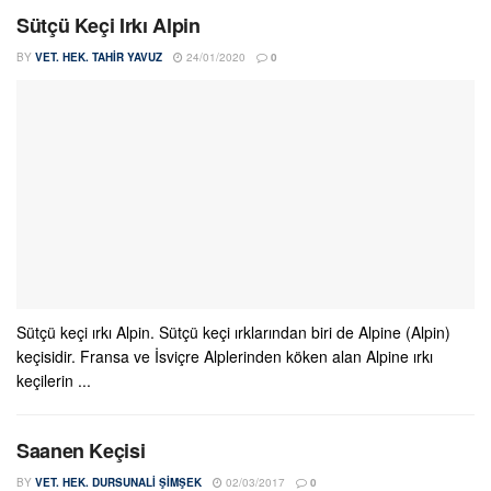
Sütçü Keçi Irkı Alpin
BY
VET. HEK. TAHIR YAVUZ
24/01/2020
0
Sütçü keçi ırkı Alpin. Sütçü keçi ırklarından biri de Alpine (Alpin)
keçisidir. Fransa ve İsviçre Alplerinden köken alan Alpine ırkı
keçilerin ...
Saanen Keçisi
BY
VET. HEK. DURSUNALI ŞIMŞEK
02/03/2017
0