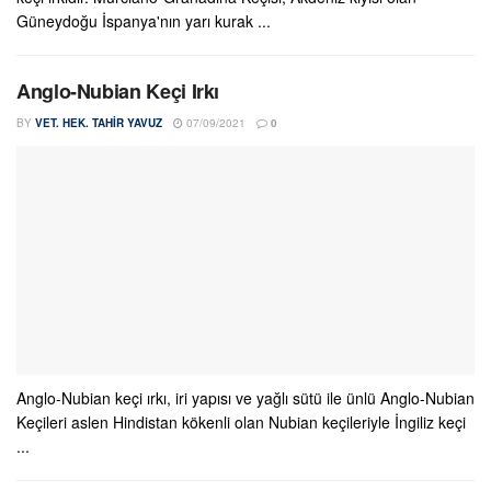
Güneydoğu İspanya'nın yarı kurak ...
Anglo-Nubian Keçi Irkı
BY
VET. HEK. TAHIR YAVUZ
07/09/2021
0
Anglo-Nubian keçi ırkı, iri yapısı ve yağlı sütü ile ünlü Anglo-Nubian
Keçileri aslen Hindistan kökenli olan Nubian keçileriyle İngiliz keçi
...