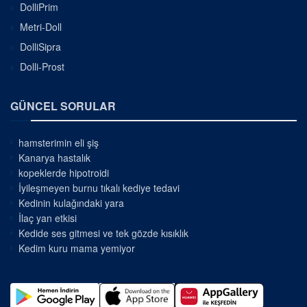
DolliPrim
Metri-Doll
DolliSipra
Dolli-Prost
GÜNCEL SORULAR
hamsterimin eli şiş
Kanarya hastalık
kopeklerde hipotroidi
İyileşmeyen burnu tıkalı kediye tedavi
Kedinin kulağındaki yara
İlaç yan etkisi
Kedide ses gitmesi ve tek gözde kısıklık
Kedim kuru mama yemiyor