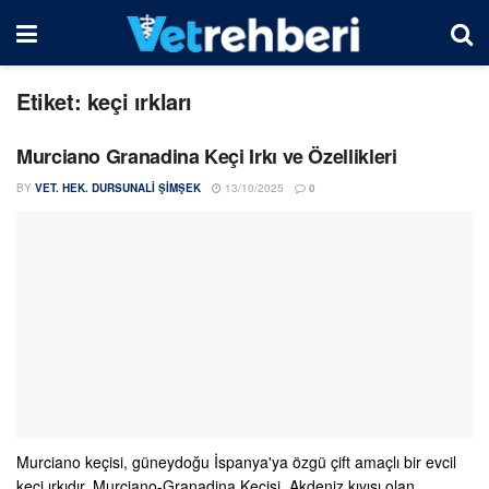
Etiket:
keçi ırkları
Murciano Granadina Keçi Irkı ve Özellikleri
BY
VET. HEK. DURSUNALI ŞIMŞEK
13/10/2025
0
Murciano keçisi, güneydoğu İspanya'ya özgü çift amaçlı bir evcil
keçi ırkıdır. Murciano-Granadina Keçisi, Akdeniz kıyısı olan