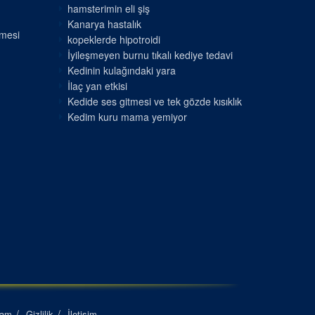
hamsterimin eli şiş
Kanarya hastalık
nmesi
kopeklerde hipotroidi
İyileşmeyen burnu tıkalı kediye tedavi
Kedinin kulağındaki yara
İlaç yan etkisi
Kedide ses gitmesi ve tek gözde kısıklık
Kedim kuru mama yemiyor
lam
Gizlilik
İletişim