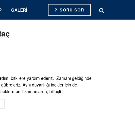
P
GALERI
SORU SOR
taç
rdım, bitkilere yardım ederiz. Zamanı geldiğinde
gübreleriz. Aynı duyarlılığı inekler için de
neklere belli zamanlarda, bilinçli ...
DETAILS