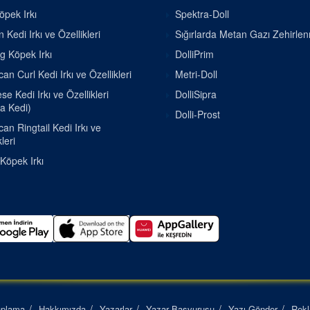
pek Irkı
Spektra-Doll
 Kedi Irkı ve Özellikleri
Sığırlarda Metan Gazı Zehirle
g Köpek Irkı
DolliPrim
an Curl Kedi Irkı ve Özellikleri
Metri-Doll
e Kedi Irkı ve Özellikleri
DolliSipra
a Kedi)
Dolli-Prost
an Ringtail Kedi Irkı ve
leri
 Köpek Irkı
aplama
Hakkımızda
Yazarlar
Yazar Başvurusu
Yazı Gönder
Rek