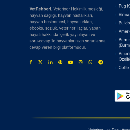
Pug Kö
VetRehberi
, Veteriner Hekimlik mesleği,
Birman
hayvan sağlığı, hayvan hastalıkları,
hayvan beslenmesi, hayvan ırkları,
Bulldo
ebooks, sözlük, veteriner ilaçlar, yaban
Americ
hayatı hakkında içerik yayınlayan ve
Burmes
soru-cevap ile hayvanlarınızın sorunlarına
(Burm
cevap veren bilgi platformudur.
Americ
Özellik
Collie
Veteriner İlaç Dozu Hes