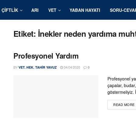
ÇIFTLIK
ARI
VET
YABAN HAYATI
SORU-CEVA
Etiket:
İnekler neden yardıma muh
Profesyonel Yardım
BY
04/04/2020
VET. HEK. TAHIR YAVUZ
0
Profesyonel ya
çapalar, budar, 
göstermeliyiz. İ
READ MORE