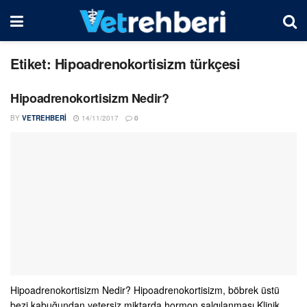
Etiket:
Hipoadrenokortisizm türkçesi
Hipoadrenokortisizm Nedir?
BY
VETREHBERI
14/11/2017
0
Hipoadrenokortisizm Nedir? Hipoadrenokortisizm, böbrek üstü
bezi kabuğundan yetersiz miktarda hormon salgılanması.Klinik