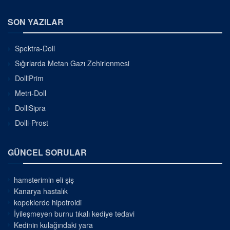
SON YAZILAR
Spektra-Doll
Sığırlarda Metan Gazı Zehirlenmesi
DolliPrim
Metri-Doll
DolliSipra
Dolli-Prost
GÜNCEL SORULAR
hamsterimin eli şiş
Kanarya hastalık
kopeklerde hipotroidi
İyileşmeyen burnu tıkalı kediye tedavi
Kedinin kulağındaki yara