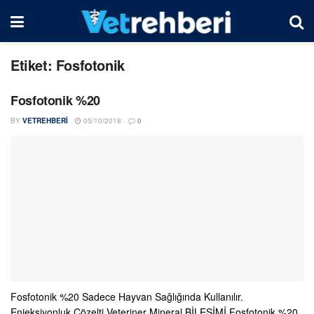
Etiket:
Fosfotonik
Fosfotonik %20
BY
VETREHBERI
05/10/2018
0
Fosfotonik %20 Sadece Hayvan Sağlığında Kullanılır.
Enjeksiyonluk Çözelti Veteriner Mineral BİLEŞİMİ Fosfotonik %20