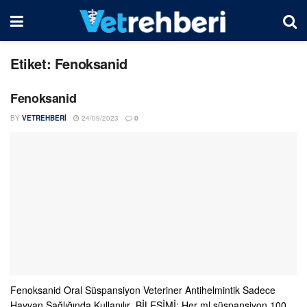
Etiket:
Fenoksanid
Fenoksanid
BY
VETREHBERI
24/09/2023
0
Fenoksanid Oral Süspansiyon Veteriner Antihelmintik Sadece
Hayvan Sağlığında Kullanılır BİLEŞİMİ: Her ml süspansiyon 100