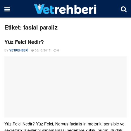
Etiket:
fasial paraliz
Yüz Felci Nedir?
BY
VETREHBERI
06/12/2017
0
Yüz Felci Nedir? Yüz Felci, Nervus facialis in motorik, sensible ve
sekretorik işlevlerini yapamaması nedeniyle kulak, burun, dudak,