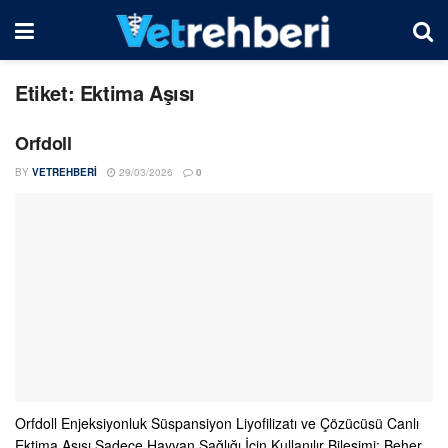
Etiket:
Ektima Aşısı
Orfdoll
BY
VETREHBERI
29/03/2026
0
Orfdoll Enjeksiyonluk Süspansiyon Liyofilizatı ve Çözücüsü Canlı
Ektima Aşısı Sadece Hayvan Sağlığı İçin Kullanılır Bileşimi: Beher