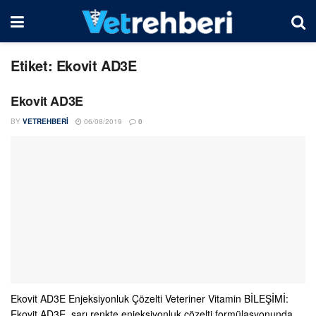
Etiket:
Ekovit AD3E
Ekovit AD3E
BY
VETREHBERI
06/08/2019
0
Ekovit AD3E Enjeksiyonluk Çözelti Veteriner Vitamin BİLEŞİMİ:
Ekovit AD3E, sarı renkte enjeksiyonluk çözelti formülasyonunda