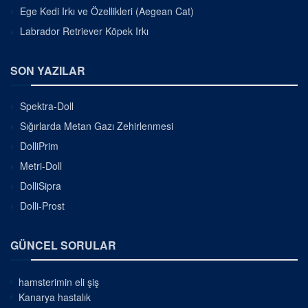
Ege Kedi Irkı ve Özellikleri (Aegean Cat)
Labrador Retriever Köpek Irkı
SON YAZILAR
Spektra-Doll
Sığırlarda Metan Gazı Zehirlenmesi
DolliPrim
Metri-Doll
DolliSipra
Dolli-Prost
GÜNCEL SORULAR
hamsterimin eli şiş
Kanarya hastalık