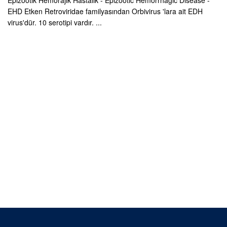
Epizootik Hemorajik Hastalık - Epizootic Hemorrhagic Disease -
EHD Etken Retroviridae familyasından Orbivirus 'lara ait EDH
virus'dür. 10 serotipi vardır. ...