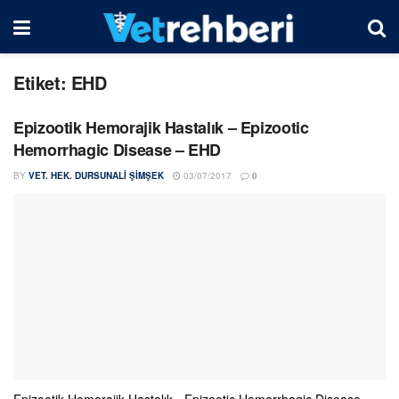
Etiket:
EHD
Epizootik Hemorajik Hastalık – Epizootic
Hemorrhagic Disease – EHD
BY
VET. HEK. DURSUNALI ŞIMŞEK
03/07/2017
0