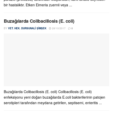
bir hastalıktır. Etken Eimeria zuernii veya ...
Buzağılarda Colibacillosis (E. coli)
BY
VET. HEK. DURSUNALI ŞIMŞEK
28/10/2017
0
Buzağılarda Colibacillosis (E. coli) Colibacillosis (E. coli)
enfeksiyonu yeni doğan buzağılarda E.coli bakterilerinin patojen
serotipleri tarafından meydana getirilen, septisemi, enteritis ...