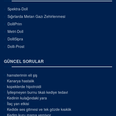
Spektra-Doll
Sığırlarda Metan Gazı Zehirlenmesi
DolliPrim
Metri-Doll
DolliSipra
Dolli-Prost
GÜNCEL SORULAR
hamsterimin eli şiş
Kanarya hastalık
kopeklerde hipotroidi
İyileşmeyen burnu tıkalı kediye tedavi
Kedinin kulağındaki yara
İlaç yan etkisi
Kedide ses gitmesi ve tek gözde kısıklık
Kedim kuru mama yemiyor