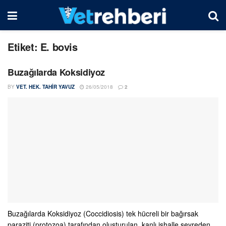
Etiket:
E. bovis
Buzağılarda Koksidiyoz
BY
VET. HEK. TAHIR YAVUZ
26/05/2018
2
Buzağılarda Koksidiyoz (Coccidiosis) tek hücreli bir bağırsak
paraziti (protozoa) tarafından oluşturulan, kanlı ishalle seyreden