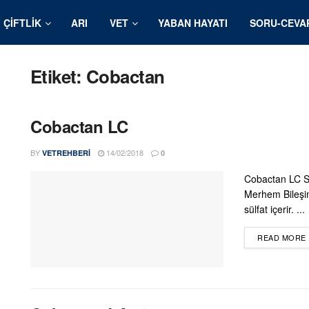
ÇIFTLIK
ARI
VET
YABAN HAYATI
SORU-CEVA
Etiket:
Cobactan
Cobactan LC
BY
14/02/2018
VETREHBERI
0
Cobactan LC S
Merhem Bileşim
sülfat içerir. ...
READ MORE