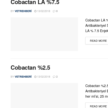
Cobactan LA %7.5
BY
13/02/2018
VETREHBERI
0
Cobactan LA %
Antibakteriyel
LA % 7.5 Enjek
READ MORE
Cobactan %2.5
BY
13/02/2018
VETREHBERI
2
Cobactan %2.5
Antibakteriyel
her ml’si, 25 
READ MORE