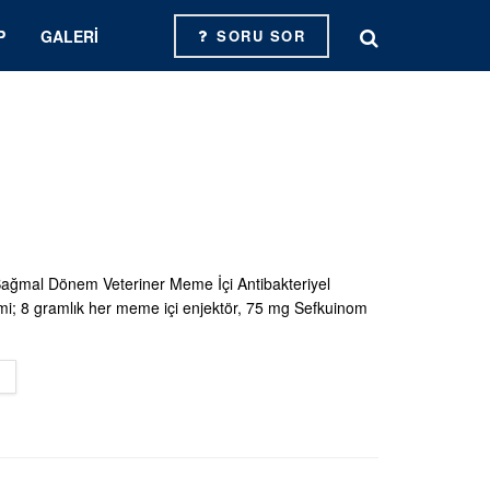
P
GALERI
SORU SOR
ağmal Dönem Veteriner Meme İçi Antibakteriyel
i; 8 gramlık her meme içi enjektör, 75 mg Sefkuinom
DETAILS