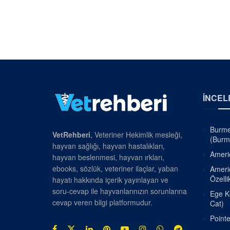
İNCEL
Burmes
VetRehberi
, Veteriner Hekimlik mesleği,
(Burm
hayvan sağlığı, hayvan hastalıkları,
Americ
hayvan beslenmesi, hayvan ırkları,
ebooks, sözlük, veteriner ilaçlar, yaban
Americ
Özellik
hayatı hakkında içerik yayınlayan ve
soru-cevap ile hayvanlarınızın sorunlarına
Ege Ke
cevap veren bilgi platformudur.
Cat)
Pointe