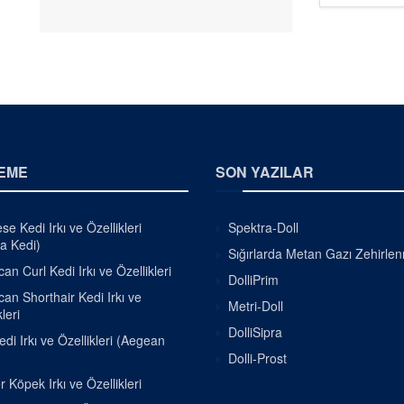
EME
SON YAZILAR
e Kedi Irkı ve Özellikleri
Spektra-Doll
a Kedi)
Sığırlarda Metan Gazı Zehirle
an Curl Kedi Irkı ve Özellikleri
DolliPrim
an Shorthair Kedi Irkı ve
Metri-Doll
leri
DolliSipra
di Irkı ve Özellikleri (Aegean
Dolli-Prost
r Köpek Irkı ve Özellikleri