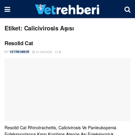
Etiket:
Calicivirosis Aşısı
Resolid Cat
BY
VETREHBERI
21/06/2026
0
Resolid Cat Rhinotracheitis, Calicivirosis Ve Panleukopenia
Enfeksiyonlarına Karşı Kombine Atenüe Aşı Enjeksiyonluk