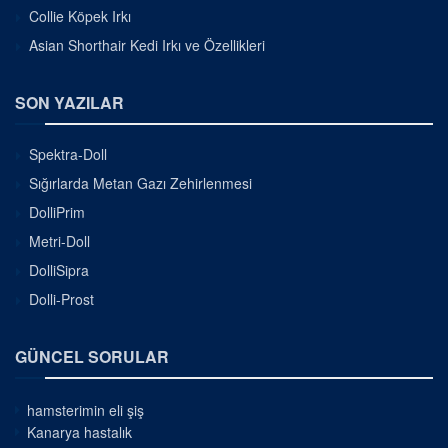
Collie Köpek Irkı
Asian Shorthair Kedi Irkı ve Özellikleri
SON YAZILAR
Spektra-Doll
Sığırlarda Metan Gazı Zehirlenmesi
DolliPrim
Metri-Doll
DolliSipra
Dolli-Prost
GÜNCEL SORULAR
hamsterimin eli şiş
Kanarya hastalık