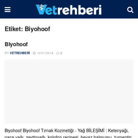
Etiket:
Biyohoof
Biyohoof
BY
VETREHBERI
10/01/2018
2
Biyohoof Biyohoof Tırnak Kozmetiği - Yağ BİLEŞİMİ : Ketenyağı,
paça yağı, zeytinyağı, kolofon reçinesi, beyaz balmumu, turpentin,