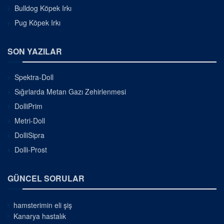
Bulldog Köpek Irkı
Pug Köpek Irkı
SON YAZILAR
Spektra-Doll
Sığırlarda Metan Gazı Zehirlenmesi
DolliPrim
Metri-Doll
DolliSipra
Dolli-Prost
GÜNCEL SORULAR
hamsterimin eli şiş
Kanarya hastalık