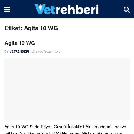
Etiket:
Agita 10 WG
Agita 10 WG
BY
VETREHBERI
21/05/2025
0
Agita 10 WG Suda Eriyen Granül İnsektisit Aktif maddenin adı ve
miktarı (%): Kimyasal adı CAS Numarası MiktarıThiamethoxam