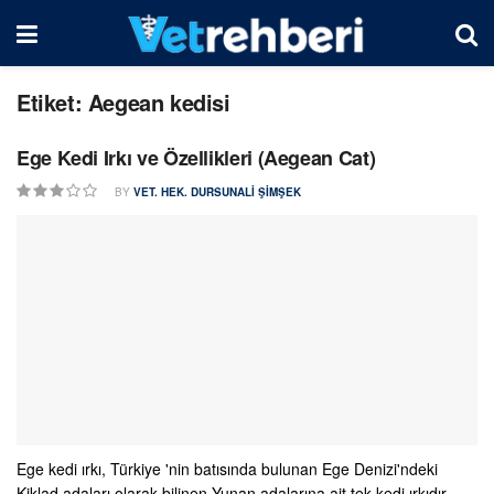
Etiket:
Aegean kedisi
Ege Kedi Irkı ve Özellikleri (Aegean Cat)
BY
VET. HEK. DURSUNALI ŞIMŞEK
Ege kedi ırkı, Türkiye 'nin batısında bulunan Ege Denizi'ndeki
Kiklad adaları olarak bilinen Yunan adalarına ait tek kedi ırkıdır.