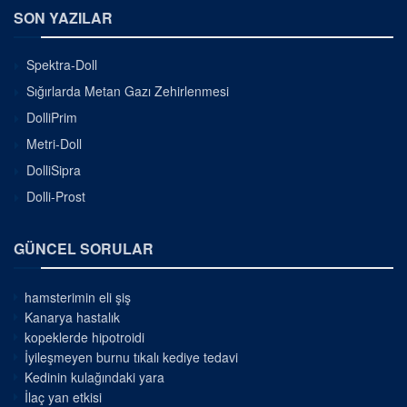
SON YAZILAR
Spektra-Doll
Sığırlarda Metan Gazı Zehirlenmesi
DolliPrim
Metri-Doll
DolliSipra
Dolli-Prost
GÜNCEL SORULAR
hamsterimin eli şiş
Kanarya hastalık
kopeklerde hipotroidi
İyileşmeyen burnu tıkalı kediye tedavi
Kedinin kulağındaki yara
İlaç yan etkisi