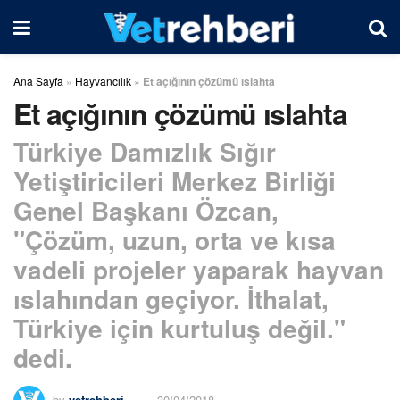
Ana Sayfa
»
Hayvancılık
»
Et açığının çözümü ıslahta
Et açığının çözümü ıslahta
Türkiye Damızlık Sığır
Yetiştiricileri Merkez Birliği
Genel Başkanı Özcan,
"Çözüm, uzun, orta ve kısa
vadeli projeler yaparak hayvan
ıslahından geçiyor. İthalat,
Türkiye için kurtuluş değil."
dedi.
by
vetrehberi
30/04/2018