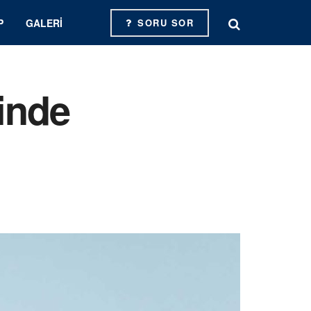
P
GALERI
SORU SOR
sinde