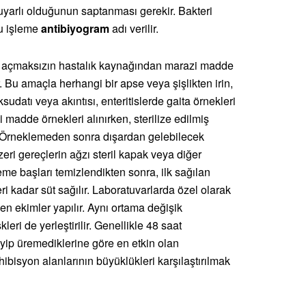
yarlı olduğunun saptanması gerekir. Bakteri
bu işleme
antibiyogram
adı verilir.
ol açmaksızın hastalık kaynağından marazi madde
r. Bu amaçla herhangi bir apse veya şişlikten irin,
sudatı veya akıntısı, enteritislerde gaita örnekleri
zi madde örnekleri alınırken, sterilize edilmiş
r. Örneklemeden sonra dışardan gelebilecek
ri gereçlerin ağzı steril kapak veya diğer
me başları temizlendikten sonra, ilk sağılan
teri kadar süt sağılır. Laboratuvarlarda özel olarak
n ekimler yapılır. Aynı ortama değişik
eri de yerleştirilir. Genellikle 48 saat
yip üremediklerine göre en etkin olan
hibisyon alanlarının büyüklükleri karşılaştırılmak