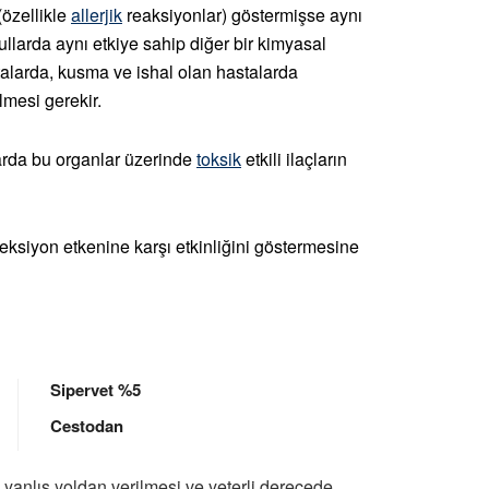
(özellikle
allerjik
reaksiyonlar) göstermişse aynı
şullarda aynı etkiye sahip diğer bir kimyasal
stalarda, kusma ve ishal olan hastalarda
lmesi gerekir.
larda bu organlar üzerinde
toksik
etkili ilaçların
 enfeksiyon etkenine karşı etkinliğini göstermesine
Sipervet %5
Cestodan
 yanlış yoldan verilmesi ve yeterli derecede