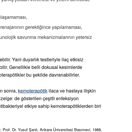
a ulaşamaması,
drenajanının gerektiğince yapılamaması,
munolojik savunma mekanizmalarının yetersiz
r. Yani duyarlık testleriyle ilaç etkisiz
ilir. Genellikle belli dokusal kesimlerde
rapötikler bu şekilde davranabilirler.
an sonra,
kemoterapötik
ilaca ve hastaya ilişkin
zelge: de gösterilen çeşitli enfeksiyon
tibakteriyel etkiye sahip kemoterapötiklerden biri
r, Prof. Dr. Yusuf Şanlı, Ankara Üniversitesi Basımevi, 1988,