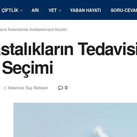
ÇIFTLIK
ARI
VET
YABAN HAYATI
SORU-CEVA
arın Tedavisinde Antibakteriyel Seçimi
stalıkların Tedavi
l Seçimi
0
2
in
Veteriner İlaç Rehberi