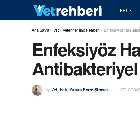
PET
Ana Sayfa
»
Vet
»
Veteriner İlaç Rehberi
»
Enfeksiyöz Hastalıkl
Enfeksiyöz Ha
Antibakteriye
by
Vet. Hek. Yunus Emre Şimşek
27/12/202