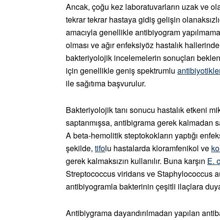
Ancak, çoğu kez laboratuvarların uzak ve olana
tekrar tekrar hastaya gidiş gelişin olanaks
amacıyla genellikle antibiyogram yapılmamak
olması ve ağır enfeksiyöz hastalık hallerinde
bakteriyolojik incelemelerin sonuçları bekl
için genellikle geniş spektrumlu
antibiyotikle
ile sağıtıma başvurulur.
Bakteriyolojik tanı sonucu hastalık etkeni mi
saptanmışsa, antibigrama gerek kalmadan sa
A beta-hemolitik steptokokların yaptığı enfek
şekilde,
tifo
lu hastalarda kloramfenikol ve
ko
gerek kalmaksızın kullanılır. Buna karşın
E. c
Streptococcus viridans ve Staphylococcus au
antibiyogramla bakterinin çeşitli ilaçlara du
Antibiygrama dayandırılmadan yapılan antiba