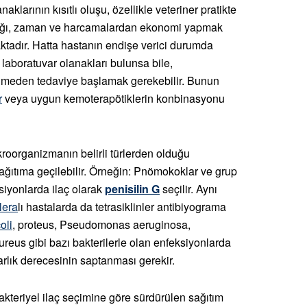
klarının kısıtlı oluşu, özellikle veteriner pratikte
ızlığı, zaman ve harcamalardan ekonomi yapmak
tadır. Hatta hastanın endişe verici durumda
 laboratuvar olanakları bulunsa bile,
enmeden tedaviye başlamak gerekebilir. Bunun
r
veya uygun kemoterapötiklerin konbinasyonu
kroorganizmanın belirli türlerden olduğu
ğıtıma geçilebilir. Örneğin: Pnömokoklar ve grup
siyonlarda ilaç olarak
penisilin G
seçilir. Aynı
lera
lı hastalarda da tetrasiklinler antibiyograma
oli
, proteus, Pseudomonas aeruginosa,
reus gibi bazı bakterilerle olan enfeksiyonlarda
yarlık derecesinin saptanması gerekir.
kteriyel ilaç seçimine göre sürdürülen sağıtım