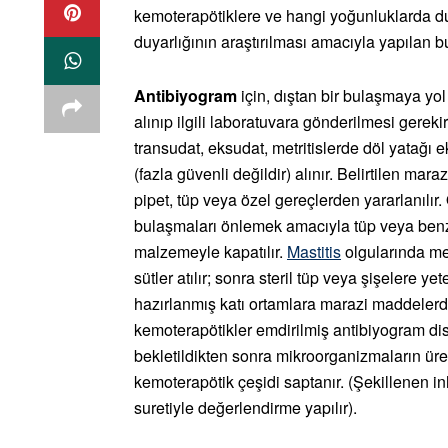
kemoterapötiklere ve hangi yoğunluklarda du
duyarlığının araştırılması amacıyla yapılan 
Antibiyogram
için, dıştan bir bulaşmaya y
alınıp ilgili laboratuvara gönderilmesi gereki
transudat, eksudat, metritislerde döl yatağı ek
(fazla güvenli değildir) alınır. Belirtilen mara
pipet, tüp veya özel gereçlerden yararlanılı
bulaşmaları önlemek amacıyla tüp veya benze
malzemeyle kapatılır.
Mastitis
olgularında me
sütler atılır; sonra steril tüp veya şişelere ye
hazırlanmış katı ortamlara marazi maddelerde
kemoterapötikler emdirilmiş antibiyogram diskl
bekletildikten sonra mikroorganizmaların üre
kemoterapötik çeşidi saptanır. (Şekillenen in
suretiyle değerlendirme yapılır).