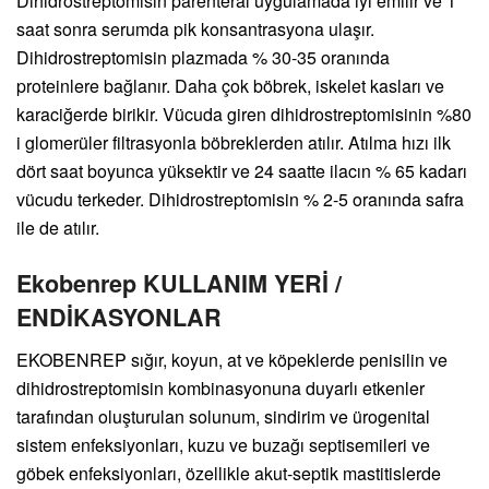
Dihidrostreptomisin parenteral uygulamada iyi emilir ve 1
saat sonra serumda pik konsantrasyona ulaşır.
Dihidrostreptomisin plazmada % 30-35 oranında
proteinlere bağlanır. Daha çok böbrek, iskelet kasları ve
karaciğerde birikir. Vücuda giren dihidrostreptomisinin %80
i glomerüler filtrasyonla böbreklerden atılır. Atılma hızı ilk
dört saat boyunca yüksektir ve 24 saatte ilacın % 65 kadarı
vücudu terkeder. Dihidrostreptomisin % 2-5 oranında safra
ile de atılır.
Ekobenrep KULLANIM YERİ /
ENDİKASYONLAR
EKOBENREP sığır, koyun, at ve köpeklerde penisilin ve
dihidrostreptomisin kombinasyonuna duyarlı etkenler
tarafından oluşturulan solunum, sindirim ve ürogenital
sistem enfeksiyonları, kuzu ve buzağı septisemileri ve
göbek enfeksiyonları, özellikle akut-septik mastitislerde