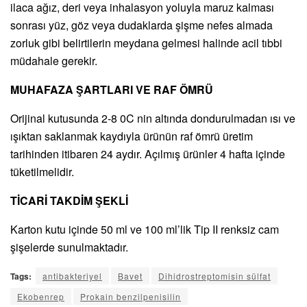
ilaca ağız, deri veya inhalasyon yoluyla maruz kalması
sonrası yüz, göz veya dudaklarda şişme nefes almada
zorluk gibi belirtilerin meydana gelmesi halinde acil tıbbi
müdahale gerekir.
MUHAFAZA ŞARTLARI VE RAF ÖMRÜ
Orijinal kutusunda 2-8 0C nin altında dondurulmadan ısı ve
ışıktan saklanmak kaydıyla ürünün raf ömrü üretim
tarihinden itibaren 24 aydır. Açılmış ürünler 4 hafta içinde
tüketilmelidir.
TİCARİ TAKDİM ŞEKLİ
Karton kutu içinde 50 ml ve 100 ml’lik Tip II renksiz cam
şişelerde sunulmaktadır.
Tags:
antibakteriyel
Bavet
Dihidrostreptomisin sülfat
Ekobenrep
Prokain benzilpenisilin