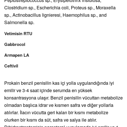
Peptostreptococcus sp., Erysipelothrix insidiosa,
Clostridium sp., Escherichia coli, Proteus sp., Moraxella
sp., Actinobacillus lignieresi, Haemophilus sp., and
Salmonella sp.
Vetimisin RTU
Gabbrocol
Armapen LA
Ceftivil
Prokain benzil penisilin kas içi yolla uygulandığında iyi
emilir ve 3-4 saat içinde serumda en yüksek
konsantrasyona ulaşır. Benzil penisilin vücuttan metabolize
olmadan başlıca idrar ve kısmen safra ve diğer yollarla
atılırlar. İlacın vücutta geri kalan bir kısmı metabolize
olurken bir kısmı da süt, safra ve salya ile atılır.