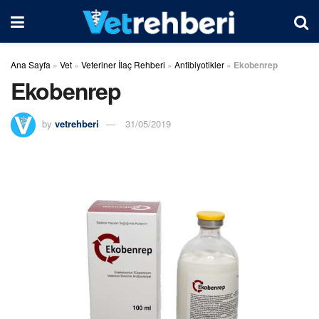
Ana Sayfa
»
Vet
»
Veteriner İlaç Rehberi
»
Antibiyotikler
»
Ekobenrep
Ekobenrep
by
vetrehberi
31/05/2019