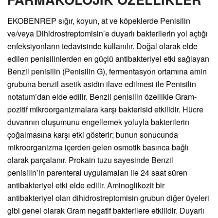
EKOBENREP sığır, koyun, at ve köpeklerde Penisilin
ve/veya Dihidrostreptomisin’e duyarlı bakterilerin yol açtığı
enfeksiyonların tedavisinde kullanılır. Doğal olarak elde
edilen penisilinlerden en güçlü antibakteriyel etki sağlayan
Benzil penisilin (Penisilin G), fermentasyon ortamına amin
grubuna benzil asetik asidin ilave edilmesi ile Penisilin
notatum’dan elde edilir. Benzil penisilin özellikle Gram-
pozitif mikroorganizmalara karşı bakterisid etkilidir. Hücre
duvarının oluşumunu engellemek yoluyla bakterilerin
çoğalmasına karşı etki gösterir; bunun sonucunda
mikroorganizma içerden gelen osmotik basınca bağlı
olarak parçalanır. Prokain tuzu sayesinde Benzil
penisilin’in parenteral uygulamaları ile 24 saat süren
antibakteriyel etki elde edilir. Aminoglikozit bir
antibakteriyel olan dihidrostreptomisin grubun diğer üyeleri
gibi genel olarak Gram negatif bakterilere etkilidir. Duyarlı