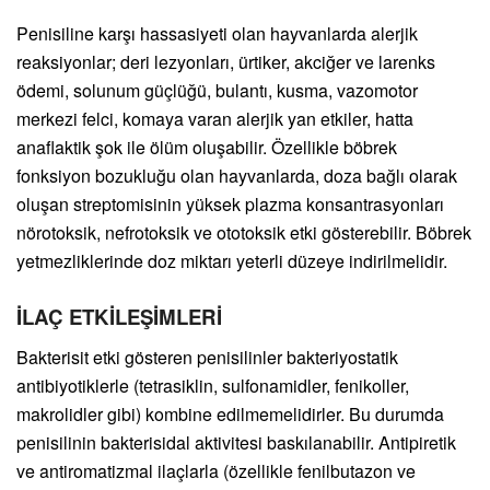
Penisiline karşı hassasiyeti olan hayvanlarda alerjik
reaksiyonlar; deri lezyonları, ürtiker, akciğer ve larenks
ödemi, solunum güçlüğü, bulantı, kusma, vazomotor
merkezi felci, komaya varan alerjik yan etkiler, hatta
anaflaktik şok ile ölüm oluşabilir. Özellikle böbrek
fonksiyon bozukluğu olan hayvanlarda, doza bağlı olarak
oluşan streptomisinin yüksek plazma konsantrasyonları
nörotoksik, nefrotoksik ve ototoksik etki gösterebilir. Böbrek
yetmezliklerinde doz miktarı yeterli düzeye indirilmelidir.
İLAÇ ETKİLEŞİMLERİ
Bakterisit etki gösteren penisilinler bakteriyostatik
antibiyotiklerle (tetrasiklin, sulfonamidler, fenikoller,
makrolidler gibi) kombine edilmemelidirler. Bu durumda
penisilinin bakterisidal aktivitesi baskılanabilir. Antipiretik
ve antiromatizmal ilaçlarla (özellikle fenilbutazon ve