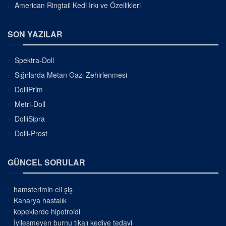
American Ringtail Kedi Irkı ve Özellikleri
SON YAZILAR
Spektra-Doll
Sığırlarda Metan Gazı Zehirlenmesi
DolliPrim
Metri-Doll
DolliSipra
Dolli-Prost
GÜNCEL SORULAR
hamsterimin eli şiş
Kanarya hastalık
kopeklerde hipotroidi
İyileşmeyen burnu tıkalı kediye tedavi