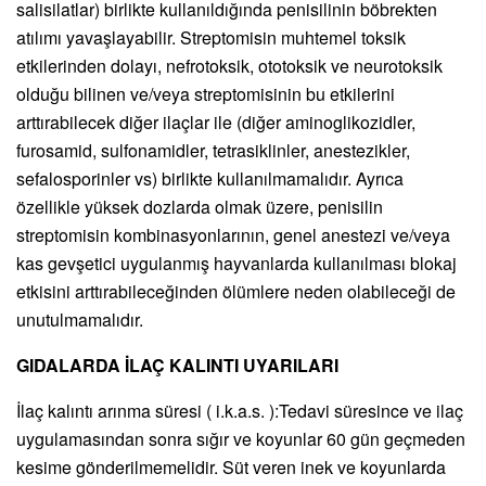
salisilatlar) birlikte kullanıldığında penisilinin böbrekten
atılımı yavaşlayabilir. Streptomisin muhtemel toksik
etkilerinden dolayı, nefrotoksik, ototoksik ve neurotoksik
olduğu bilinen ve/veya streptomisinin bu etkilerini
arttırabilecek diğer ilaçlar ile (diğer aminoglikozidler,
furosamid, sulfonamidler, tetrasiklinler, anestezikler,
sefalosporinler vs) birlikte kullanılmamalıdır. Ayrıca
özellikle yüksek dozlarda olmak üzere, penisilin
streptomisin kombinasyonlarının, genel anestezi ve/veya
kas gevşetici uygulanmış hayvanlarda kullanılması blokaj
etkisini arttırabileceğinden ölümlere neden olabileceği de
unutulmamalıdır.
GIDALARDA İLAÇ KALINTI UYARILARI
İlaç kalıntı arınma süresi ( i.k.a.s. ):Tedavi süresince ve ilaç
uygulamasından sonra sığır ve koyunlar 60 gün geçmeden
kesime gönderilmemelidir. Süt veren inek ve koyunlarda