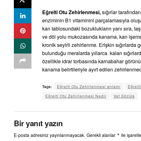
Eğrelti Otu Zehirlenmesi,
sığırlar tarafında
enziminin B1 vitaminini parçalamasıyla oluş
kan tablosundaki bozuklukların yanı sıra, taş
ve döl yolu mukozasında kanama, kan işeme v
kronik seyirli zehirlenme. Erişkin sığırlarda
bulunduğu meralarda yıllarca kalan sığırlar
özellikle idrar torbasında karnabahar görü
kanama belirtileriyle ayırt edilen zehirlenmed
Tags:
Eğrelti Otu Zehirlenmesi anlamı
Eğrelt
Eğrelti Otu Zehirlenmesi Nedir
Vet Sözlük
Bir yanıt yazın
E-posta adresiniz yayınlanmayacak.
Gerekli alanlar
ile işaretl
*