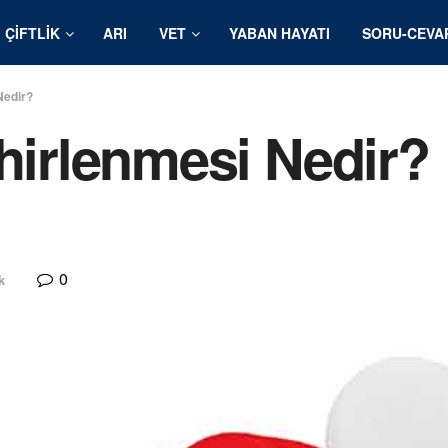
ÇIFTLIK
ARI
VET
YABAN HAYATI
SORU-CEVA
Nedir?
ehirlenmesi Nedir?
0
k