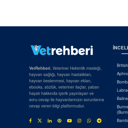
İNCEL
Britis
VetRehberi
, Veteriner Hekimlik mesleği,
Aphrod
hayvan sağlığı, hayvan hastalıkları,
hayvan beslenmesi, hayvan ırkları,
Bombay
ebooks, sözlük, veteriner ilaçlar, yaban
Labrad
hayatı hakkında içerik yayınlayan ve
Baline
soru-cevap ile hayvanlarınızın sorunlarına
cevap veren bilgi platformudur.
Burmes
(Burm
Bambin