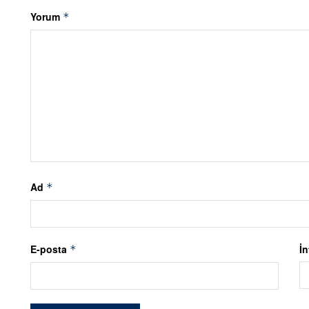
Yorum
*
Ad
*
E-posta
İn
*