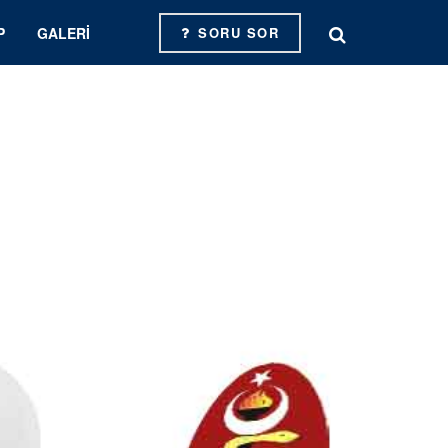
P
GALERI
SORU SOR