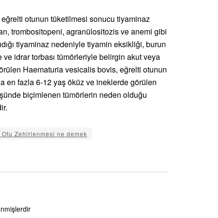
n eğrelti otunun tüketilmesi sonucu tiyaminaz
an, trombositopeni, agranülositozis ve anemi gibi
ıdığı tiyaminaz nedeniyle tiyamin eksikliği, burun
e idrar torbası tümörleriyle belirgin akut veya
 görülen Haematuria vesicalis bovis, eğrelti otunun
da en fazla 6-12 yaş öküz ve ineklerde görülen
nüşünde biçimlenen tümörlerin neden olduğu
ir.
i Otu Zehirlenmesi ne demek
enmişlerdir