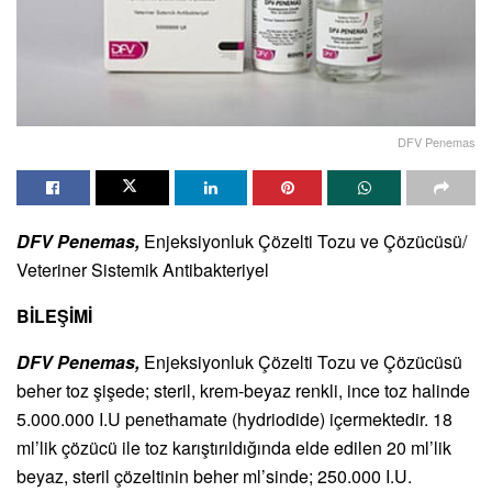
DFV Penemas
DFV Penemas,
Enjeksiyonluk Çözelti Tozu ve Çözücüsü/
Veteriner Sistemik Antibakteriyel
BİLEŞİMİ
DFV Penemas,
Enjeksiyonluk Çözelti Tozu ve Çözücüsü
beher toz şişede; steril, krem-beyaz renkli, ince toz halinde
5.000.000 I.U penethamate (hydriodide) içermektedir. 18
ml’lik çözücü ile toz karıştırıldığında elde edilen 20 ml’lik
beyaz, steril çözeltinin beher ml’sinde; 250.000 I.U.