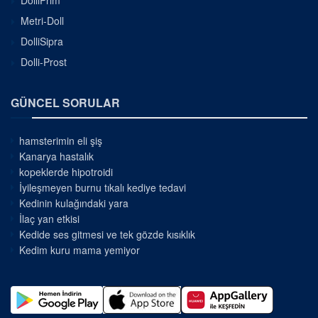
DolliPrim
Metri-Doll
DolliSipra
Dolli-Prost
GÜNCEL SORULAR
hamsterimin eli şiş
Kanarya hastalık
kopeklerde hipotroidi
İyileşmeyen burnu tıkalı kediye tedavi
Kedinin kulağındaki yara
İlaç yan etkisi
Kedide ses gitmesi ve tek gözde kısıklık
Kedim kuru mama yemiyor