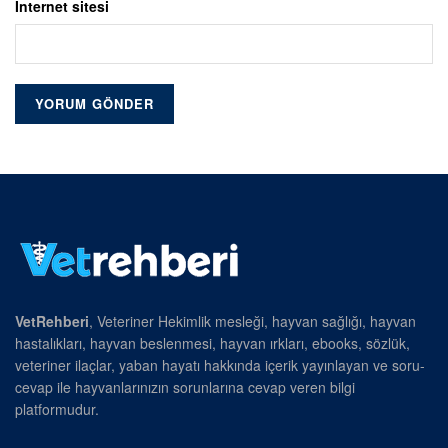
İnternet sitesi
VetRehberi
, Veteriner Hekimlik mesleği, hayvan sağlığı, hayvan
hastalıkları, hayvan beslenmesi, hayvan ırkları, ebooks, sözlük,
veteriner ilaçlar, yaban hayatı hakkında içerik yayınlayan ve soru-
cevap ile hayvanlarınızın sorunlarına cevap veren bilgi
platformudur.