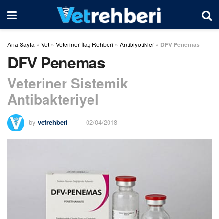
Ana Sayfa
»
Vet
»
Veteriner İlaç Rehberi
»
Antibiyotikler
»
DFV Penemas
DFV Penemas
Veteriner Sistemik
Antibakteriyel
by
vetrehberi
02/04/2018