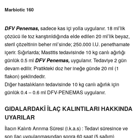
Marbiotic 160
DFV Penemas,
sadece kas içi yolla uygulanır. 18 ml’lik
çözücü ile toz karıştırıldığında elde edilen 20 ml’lik beyaz,
steril çözeltinin beher ml’sinde; 250.000 I.U. penethamate
içerir. Sığırlarda; Mastitis tedavisinde 10 kg canlı ağırlığı
günlük 0.5 ml
DFV Penemas,
uygulanır. Tedaviye 2 gün
devam edilir. Pratikteki doz her ineğe günde 20 ml (1
flakon) şeklindedir.
Diğer hastalıkların tedavisinde 10 kg canlı ağırlık için
günlük 0.4 – 0.6 ml DFV-PENEMAS uygulanır.
GIDALARDAKİ İLAÇ KALINTILARI HAKKINDA
UYARILAR
İlacın Kalıntı Arınma Süresi (i.k.a.s) : Tedavi süresince ve
son ilaç uygulanmasından sonra 60 saat (5 sağım)