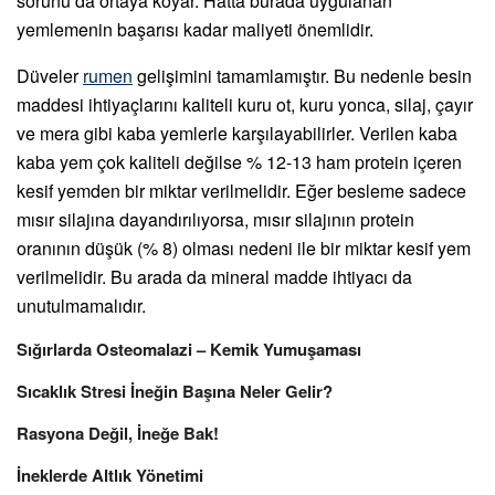
sorunu da ortaya koyar. Hatta burada uygulanan
yemlemenin başarısı kadar maliyeti önemlidir.
Düveler
rumen
gelişimini tamamlamıştır. Bu nedenle besin
maddesi ihtiyaçlarını kaliteli kuru ot, kuru yonca, silaj, çayır
ve mera gibi kaba yemlerle karşılayabilirler. Verilen kaba
kaba yem çok kaliteli değilse % 12-13 ham protein içeren
kesif yemden bir miktar verilmelidir. Eğer besleme sadece
mısır silajına dayandırılıyorsa, mısır silajının protein
oranının düşük (% 8) olması nedeni ile bir miktar kesif yem
verilmelidir. Bu arada da mineral madde ihtiyacı da
unutulmamalıdır.
Sığırlarda Osteomalazi – Kemik Yumuşaması
Sıcaklık Stresi İneğin Başına Neler Gelir?
Rasyona Değil, İneğe Bak!
İneklerde Altlık Yönetimi