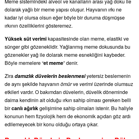
Meme sistemindeki alveol ve kanalların arası yağ doku ile
dolarak yağlı bir meme yapısı oluşur. Hayvanın ırkı ne
kadar iyi olursa olsun eğer böyle bir duruma düşmüşse
ırkının özelliklerini gösteremez.
Yüksek süt verimi
kapasitesinde olan meme, elastiki ve
sünger gibi gözeneklidir. Yağlanmış meme dokusunda bu
gözenekler yağ ile dolarak meme esnekliğini kaybeder.
Böyle memelere “
et meme
” denir.
Zira
damızlık düvelerin beslenmesi
yetersiz beslemenin
de aynı şekilde hayvanın
ömür
ve
verimi
üzerinde olumsuz
etkileri vardır. O bakımdan düvelerin, düvelik döneminde
daima kendinin ait olduğu ırkın sahip olması gereken belli
bir
canlı ağırlık
gelişimine sahip olmaları istenir. Bu haliyle
konunun hem fizyolojik hem de ekonomik açıdan göz ardı
edilemeyecek bir konu olduğu ortaya çıkar.