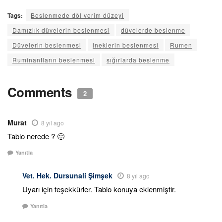
Tags:
Beslenmede döl verim düzeyi
Damızlık düvelerin beslenmesi
düvelerde beslenme
Düvelerin beslenmesi
ineklerin beslenmesi
Rumen
Ruminantların beslenmesi
sığırlarda beslenme
Comments
2
Murat
8 yıl ago
Tablo nerede ? 🙂
Yanıtla
Vet. Hek. Dursunali Şimşek
8 yıl ago
Uyarı için teşekkürler. Tablo konuya eklenmiştir.
Yanıtla