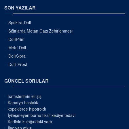
SON YAZILAR
Spektra-Doll
Sığırlarda Metan Gazı Zehirlenmesi
DolliPrim
Metri-Doll
DolliSipra
Dolli-Prost
GÜNCEL SORULAR
hamsterimin eli şiş
Kanarya hastalık
kopeklerde hipotroidi
İyileşmeyen burnu tıkalı kediye tedavi
Kedinin kulağındaki yara
İlaç yan etkisi