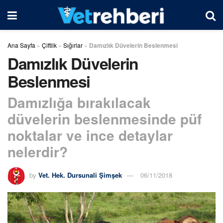
Ana Sayfa
»
Çiftlik
»
Sığırlar
»
Damızlık Düvelerin Beslenmesi
Damızlık Düvelerin
Beslenmesi
Damızlığa bırakılacak
düvelerin beslenmesinde püf
noktalar ve ince detaylar
nelerdir?
by
Vet. Hek. Dursunali Şimşek
06/11/2018