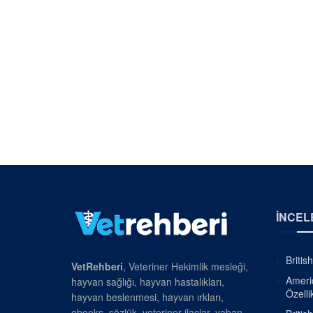
İNCEL
Britis
VetRehberi
, Veteriner Hekimlik mesleği,
Americ
hayvan sağlığı, hayvan hastalıkları,
Özellik
hayvan beslenmesi, hayvan ırkları,
ebooks, sözlük, veteriner ilaçlar, yaban