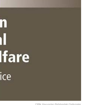
Çiftlik Hayvanları Refahındaki Gelişmeler