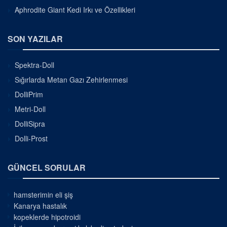
Aphrodite Giant Kedi Irkı ve Özellikleri
SON YAZILAR
Spektra-Doll
Sığırlarda Metan Gazı Zehirlenmesi
DolliPrim
Metri-Doll
DolliSipra
Dolli-Prost
GÜNCEL SORULAR
hamsterimin eli şiş
Kanarya hastalık
kopeklerde hipotroidi