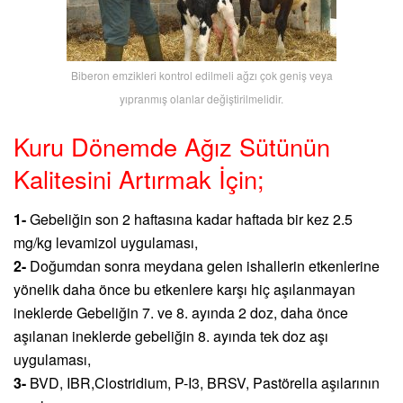
Biberon emzikleri kontrol edilmeli ağzı çok geniş veya
yıpranmış olanlar değiştirilmelidir.
Kuru Dönemde Ağız Sütünün
Kalitesini Artırmak İçin;
1-
Gebeliğin son 2 haftasına kadar haftada bir kez 2.5
mg/kg levamizol uygulaması,
2-
Doğumdan sonra meydana gelen ishallerin etkenlerine
yönelik daha önce bu etkenlere karşı hiç aşılanmayan
ineklerde Gebeliğin 7. ve 8. ayında 2 doz, daha önce
aşılanan ineklerde gebeliğin 8. ayında tek doz aşı
uygulaması,
3-
BVD, IBR,Clostridium, P-I3, BRSV, Pastörella aşılarının