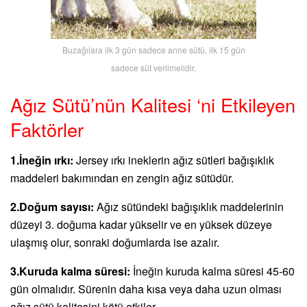
Buzağılara ilk 3 gün sadece anne sütü, ilk 15 gün
sadece süt verilmelidir.
Ağız Sütü’nün Kalitesi ‘ni Etkileyen
Faktörler
1.İneğin ırkı:
Jersey ırkı ineklerin ağız sütleri bağışıklık
maddeleri bakımından en zengin ağız sütüdür.
2.Doğum sayısı:
Ağız sütündeki bağışıklık maddelerinin
düzeyi 3. doğuma kadar yükselir ve en yüksek düzeye
ulaşmış olur, sonraki doğumlarda ise azalır.
3.Kuruda kalma süresi:
İneğin kuruda kalma süresi 45-60
gün olmalıdır. Sürenin daha kısa veya daha uzun olması
ağız sütü kalitesini kötü etkiler.