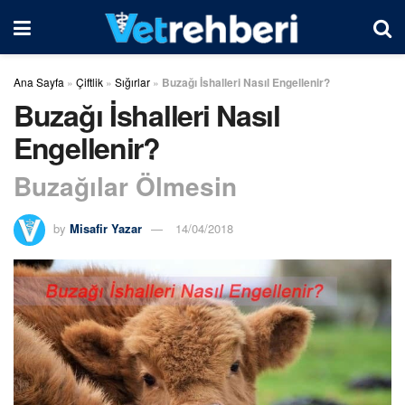
Ana Sayfa
»
Çiftlik
»
Sığırlar
»
Buzağı İshalleri Nasıl Engellenir?
Buzağı İshalleri Nasıl
Engellenir?
Buzağılar Ölmesin
by
Misafir Yazar
14/04/2018