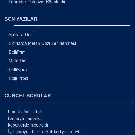
Labrador Retriever Köpek Irkı
SON YAZILAR
Spektra-Doll
Sığırlarda Metan Gazı Zehirlenmesi
DolliPrim
Metri-Doll
DolliSipra
Dolli-Prost
GÜNCEL SORULAR
hamsterimin eli şiş
Kanarya hastalık
kopeklerde hipotroidi
İyileşmeyen burnu tıkalı kediye tedavi