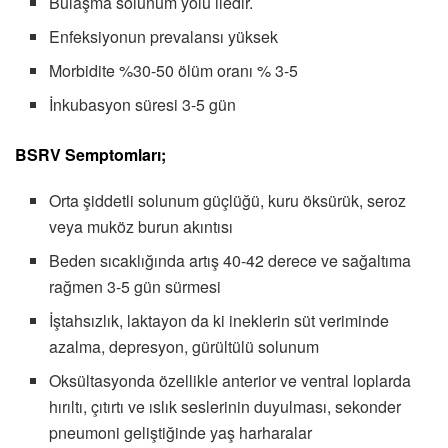
Bulaşma solunum yolu iledir.
Enfeksiyonun prevalansı yüksek
Morbidite %30-50 ölüm oranı % 3-5
İnkubasyon süresi 3-5 gün
BSRV Semptomları;
Orta şiddetli solunum güçlüğü, kuru öksürük, seroz
veya muköz burun akıntısı
Beden sıcaklığında artış 40-42 derece ve sağaltıma
rağmen 3-5 gün sürmesi
İştahsızlık, laktayon da ki ineklerin süt veriminde
azalma, depresyon, gürültülü solunum
Oksültasyonda özellikle anterior ve ventral loplarda
hırıltı, çıtırtı ve ıslık seslerinin duyulması, sekonder
pneumoni geliştiğinde yaş harharalar