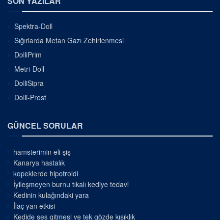
SON YAZILAR
Spektra-Doll
Sığırlarda Metan Gazı Zehirlenmesi
DolliPrim
Metri-Doll
DolliSipra
Dolli-Prost
GÜNCEL SORULAR
hamsterimin eli şiş
Kanarya hastalık
kopeklerde hipotroidi
İyileşmeyen burnu tıkalı kediye tedavi
Kedinin kulağındaki yara
İlaç yan etkisi
Kedide ses gitmesi ve tek gözde kısıklık