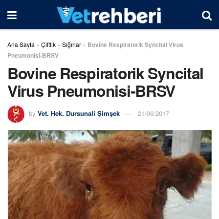
Ana Sayfa
»
Çiftlik
»
Sığırlar
»
Bovine Respiratorik Syncital Virus
Pneumonisi-BRSV
Bovine Respiratorik Syncital
Virus Pneumonisi-BRSV
by
Vet. Hek. Dursunali Şimşek
21/06/2017