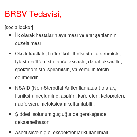
BRSV Tedavisi;
[sociallocker]
İlk olarak hastaların ayrılması ve ahır şartlarının
düzeltilmesi
Oksitetrasiklin, florfenikol, tilmikosin, tulatromisin,
tylosin, eritromisin, enroflaksasin, danafloksasilin,
spektinomisin, spiramisin, valvemulin tercih
edilmelidir
NSAID (Non-Sterodial Antienflamatuar) olarak,
fluniksin meglumine, aspirin, karprofen, ketoprofen,
naproksen, meloksicam kullanılabilir.
Şiddetli solunum güçlüğünde gerektiğinde
deksamethason
Asetil sistein gibi ekspektronlar kullanılmalı