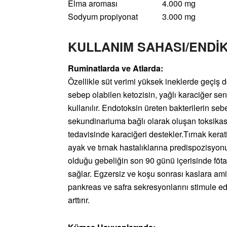
Elma aroması 4.000 mg
Sodyum propiyonat 3.000 mg
KULLANIM SAHASI
/
ENDİ
Ruminatlarda ve Atlarda:
Özellikle süt verimi yüksek ineklerde geçiş d
sebep olabilen ketozisin, yağlı karaciğer s
kullanılır. Endotoksin üreten bakterilerin seb
sekundinariuma bağlı olarak oluşan toksikasy
tedavisinde karaciğeri destekler.Tırnak kerat
ayak ve tırnak hastalıklarına predispozisyonu 
olduğu gebeliğin son 90 günü içerisinde föta
sağlar. Egzersiz ve koşu sonrası kaslara amin
pankreas ve safra sekresyonlarını stimule e
arttırır.