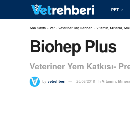
PET
Ana Sayfa
»
Vet
»
Veteriner İlaç Rehberi
»
Vitamin, Mineral, Ami
Biohep Plus
Veteriner Yem Katkısı- P
by
vetrehberi
25/03/2018
in
Vitamin, Minera