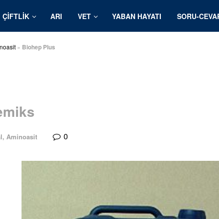
ÇIFTLIK
ARI
VET
YABAN HAYATI
SORU-CEVA
noasit
»
Biohep Plus
remiks
0
l, Aminoasit