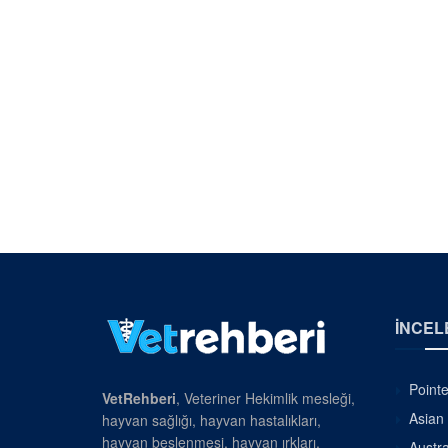
İNCEL
Pointe
VetRehberi
, Veteriner Hekimlik mesleği,
Asian 
hayvan sağlığı, hayvan hastalıkları,
hayvan beslenmesi, hayvan ırkları,
Austra