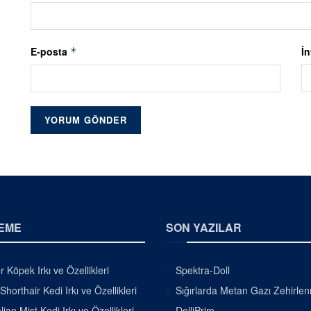
E-posta
İn
*
EME
SON YAZILAR
r Köpek Irkı ve Özellikleri
Spektra-Doll
Shorthair Kedi Irkı ve Özellikleri
Sığırlarda Metan Gazı Zehirle
lian Mist Kedi Irkı ve Özellikleri
DolliPrim