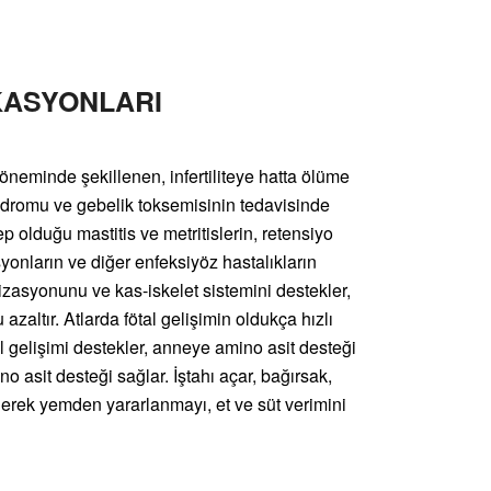
KASYONLARI
öneminde şekillenen, infertiliteye hatta ölüme
endromu ve gebelik toksemisinin tedavisinde
ep olduğu mastitis ve metritislerin, retensiyo
onların ve diğer enfeksiyöz hastalıkların
izasyonunu ve kas-iskelet sistemini destekler,
azaltır. Atlarda fötal gelişimin oldukça hızlı
l gelişimi destekler, anneye amino asit desteği
o asit desteği sağlar. İştahı açar, bağırsak,
derek yemden yararlanmayı, et ve süt verimini