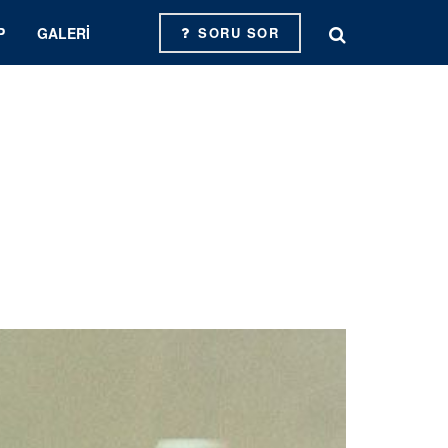
P
GALERI
SORU SOR