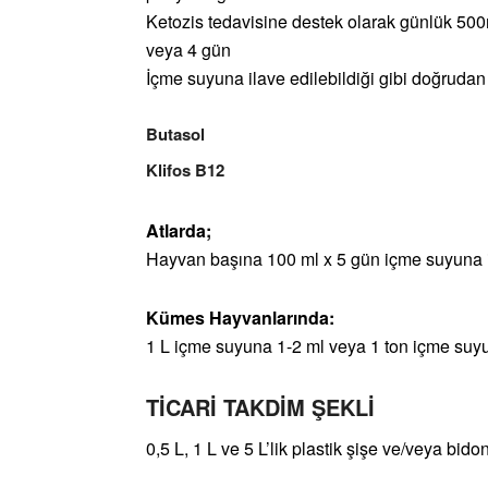
Ketozis tedavisine destek olarak günlük 500m
veya 4 gün
İçme suyuna ilave edilebildiği gibi doğrudan
Butasol
Klifos B12
Atlarda;
Hayvan başına 100 ml x 5 gün içme suyuna il
Kümes Hayvanlarında:
1 L içme suyuna 1-2 ml veya 1 ton içme suyun
TİCARİ TAKDİM ŞEKLİ
0,5 L, 1 L ve 5 L’lik plastik şişe ve/veya bido