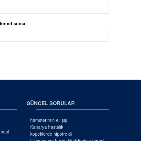
ternet sitesi
GÜNCEL SORULAR
hamsterimin eli şiş
Kanarya hastalık
nmesi
kopeklerde hipotroidi
İyileşmeyen burnu tıkalı kediye tedavi