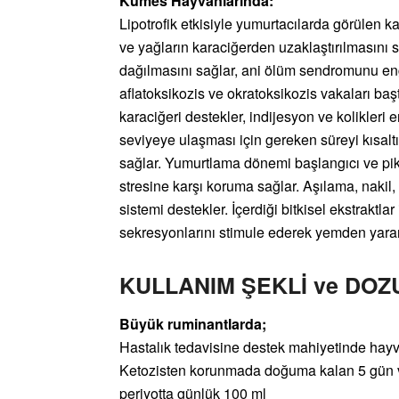
Kümes Hayvanlarında:
Lipotrofik etkisiyle yumurtacılarda görülen 
ve yağların karaciğerden uzaklaştırılmasını s
dağılmasını sağlar, ani ölüm sendromunu eng
aflatoksikozis ve okratoksikozis vakaları b
karaciğeri destekler, indijesyon ve kolikleri
seviyeye ulaşması için gereken süreyi kısaltı
sağlar. Yumurtlama dönemi başlangıcı ve pikin
stresine karşı koruma sağlar. Aşılama, nakil
sistemi destekler. İçerdiği bitkisel ekstraktla
sekresyonlarını stimule ederek yemden yararlan
KULLANIM ŞEKLİ ve DOZ
Büyük ruminantlarda;
Hastalık tedavisine destek mahiyetinde hay
Ketozisten korunmada doğuma kalan 5 gün 
periyotta günlük 100 ml