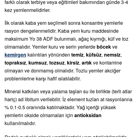
farklı olarak terbiye veya eğitimleri bakımından günde 3-4
kez yemlenmelidirler.
İlk olarak kaba yem seçilmeli sonra konsantre yemlerle
rasyon dengelenmelidir. Kaba yem kuru maddesinde
maksimum Yo 38 ADF bulunmalı, ağaç kıymığı, küf ve toz
olmamalıdır. Yemler kuru ve serin yerlerde
böcek
ve
kemirgen
kalıntıları yönünden
temiz
,
küfsüz
,
nemsiz
,
topraksız
,
kumsuz
,
tozsuz
,
kirsiz
,
artık
ve kontamine
olmayan ve donmamış olmalıdır. Tozlu yemler akciğer
problemlerine karşı hafif ıslatılabilir.
Mineral katkıları veya yalama taşları su ile birlikte (terli atlar
hariç) ad libitum verilebilir. İz element tuzları at rasyonlarına
% 0.1-0.5 oranında katılmaktadır. Yağ içeriği yüksek
yemlerin okside olmamaları için
antioksidan
kullanılmalıdır.