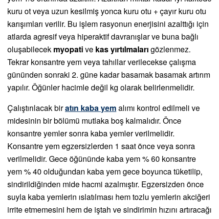
kuru ot veya uzun kesilmiş yonca kuru otu + çayır kuru otu
karışımları verilir. Bu işlem rasyonun enerjisini azalttığı için
atlarda agresif veya hiperaktif davranışlar ve buna bağlı
oluşabilecek
myopati
ve
kas yırtılmaları
gözlenmez.
Tekrar konsantre yem veya tahıllar verilecekse çalışma
gününden sonraki 2. güne kadar basamak basamak artırım
yapılır. Öğünler hacimle değil kg olarak belirlenmelidir.
Çalıştırılacak bir
atın kaba yem
alımı kontrol edilmeli ve
midesinin bir bölümü mutlaka boş kalmalıdır. Önce
konsantre yemler sonra kaba yemler verilmelidir.
Konsantre yem egzersizlerden 1 saat önce veya sonra
verilmelidir. Gece öğününde kaba yem % 60 konsantre
yem % 40 olduğundan kaba yem gece boyunca tüketilip,
sindirildiğinden mide hacmi azalmıştır. Egzersizden önce
suyla kaba yemlerin ıslatılması hem tozlu yemlerin akciğeri
irrite etmemesini hem de iştah ve sindirimin hızını artıracağı