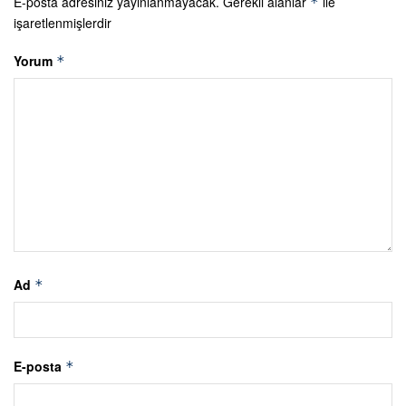
E-posta adresiniz yayınlanmayacak.
Gerekli alanlar
ile
*
işaretlenmişlerdir
Yorum
*
Ad
*
E-posta
*