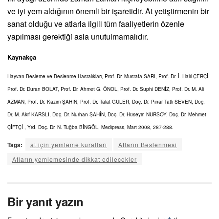
ve iyi yem aldığının önemli bir işaretidir. At yetiştirmenin bir
sanat olduğu ve atlarla ilgili tüm faaliyetlerin özenle
yapılması gerektiği asla unutulmamalıdır.
Kaynakça
Hayvan Besleme ve Beslenme Hastalıkları, Prof. Dr. Mustafa SARI, Prof. Dr. İ. Halil ÇERÇİ,
Prof. Dr. Duran BOLAT, Prof. Dr. Ahmet G. ÖNOL, Prof. Dr. Suphi DENİZ, Prof. Dr. M. Ali
AZMAN, Prof. Dr. Kazım ŞAHİN, Prof. Dr. Talat GÜLER, Doç. Dr. Pınar Tatlı SEVEN, Doç.
Dr. M. Akif KARSLI, Doç. Dr. Nurhan ŞAHİN, Doç. Dr. Hüseyin NURSOY, Doç. Dr. Mehmet
ÇİFTÇİ , Yrd. Doç. Dr. N. Tuğba BİNGÖL, Medipress, Mart 2008, 287-288.
Tags:
at için yemleme kuralları
Atların Beslenmesi
Atların yemlemesinde dikkat edilecekler
Bir yanıt yazın