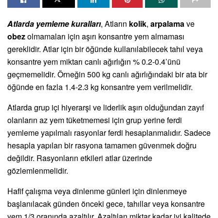
Atlarda yemleme kuralları
, Atların
kolik
,
arpalama
ve
obez
olmamaları için aşırı konsantre yem almaması
gereklidir. Atlar için bir öğünde kullanılabilecek tahıl veya
konsantre yem miktarı canlı ağırlığın % 0.2-0.4’ünü
geçmemelidir. Örneğin 500 kg canlı ağırlığındaki bir ata bir
öğünde en fazla 1.4-2.3 kg konsantre yem verilmelidir.
Atlarda grup içi hiyerarşi ve liderlik aşırı olduğundan zayıf
olanların az yem tüketmemesi için grup yerine ferdi
yemleme yapılmalı rasyonlar ferdi hesaplanmalıdır. Sadece
hesapla yapılan bir rasyona tamamen güvenmek doğru
değildir. Rasyonların etkileri atlar üzerinde
gözlemlenmelidir.
Hafif çalışma veya dinlenme günleri için dinlenmeye
başlanılacak günden önceki gece, tahıllar veya konsantre
yem 1/3 oranında azaltılır. Azaltılan miktar kadar iyi kalitede