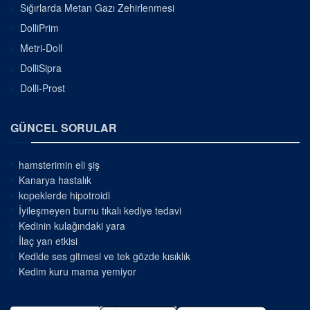
Sığırlarda Metan Gazı Zehirlenmesi
DolliPrim
Metri-Doll
DolliSipra
Dolli-Prost
GÜNCEL SORULAR
hamsterimin eli şiş
Kanarya hastalık
kopeklerde hipotroidi
İyileşmeyen burnu tıkalı kediye tedavi
Kedinin kulağındaki yara
İlaç yan etkisi
Kedide ses gitmesi ve tek gözde kısıklık
Kedim kuru mama yemiyor