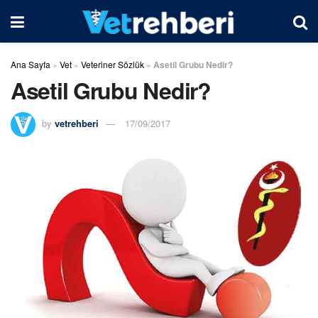
Ana Sayfa
»
Vet
»
Veteriner Sözlük
»
Asetil Grubu Nedir?
Asetil Grubu Nedir?
by
vetrehberi
17/09/2017