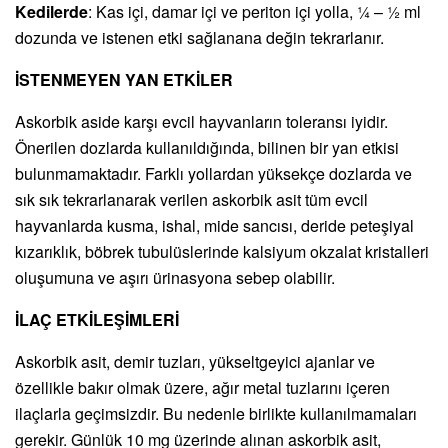
Kedilerde
: Kas içi, damar içi ve periton içi yolla, ¼ – ½ ml
dozunda ve istenen etki sağlanana değin tekrarlanır.
İSTENMEYEN YAN ETKİLER
Askorbik aside karşı evcil hayvanların toleransı iyidir.
Önerilen dozlarda kullanıldığında, bilinen bir yan etkisi
bulunmamaktadır. Farklı yollardan yüksekçe dozlarda ve
sık sık tekrarlanarak verilen askorbik asit tüm evcil
hayvanlarda kusma, ishal, mide sancısı, deride peteşiyal
kızarıklık, böbrek tubulüslerinde kalsiyum okzalat kristalleri
oluşumuna ve aşırı ürinasyona sebep olabilir.
İLAÇ ETKİLEŞİMLERİ
Askorbik asit, demir tuzları, yükseltgeyici ajanlar ve
özellikle bakır olmak üzere, ağır metal tuzlarını içeren
ilaçlarla geçimsizdir. Bu nedenle birlikte kullanılmamaları
gerekir. Günlük 10 mg üzerinde alınan askorbik asit,