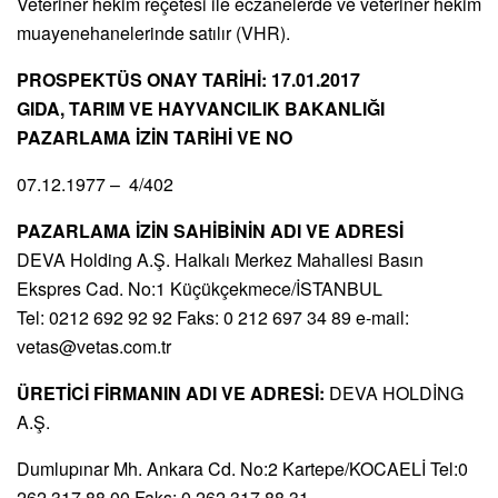
Veteriner hekim reçetesi ile eczanelerde ve veteriner hekim
muayenehanelerinde satılır (VHR).
PROSPEKTÜS ONAY TARİHİ: 17.01.2017
GIDA, TARIM VE HAYVANCILIK BAKANLIĞI
PAZARLAMA İZİN TARİHİ VE NO
07.12.1977 – 4/402
PAZARLAMA İZİN SAHİBİNİN ADI VE ADRESİ
DEVA Holding A.Ş. Halkalı Merkez Mahallesi Basın
Ekspres Cad. No:1 Küçükçekmece/İSTANBUL
Tel: 0212 692 92 92 Faks: 0 212 697 34 89 e-mail:
vetas@vetas.com.tr
ÜRETİCİ FİRMANIN ADI VE ADRESİ:
DEVA HOLDİNG
A.Ş.
Dumlupınar Mh. Ankara Cd. No:2 Kartepe/KOCAELİ Tel:0
262 317 88 00 Faks: 0 262 317 88 31