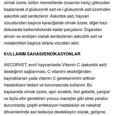
olmak üzere, bütün memelilerde (insanlar hariç) glikozdan
başlanarak d-glukuronik asit ve l-glukuronik asit üzerinden
askorbik asit sentezlenir. Askorbik asit, hayvan
vücudundan başlıca karaciğerde olmak üzere, diğer bazı
dokularda karbondiokside kadar parçalanır. Dışarıdan
alınan ve endojen olarak sentezlenen askorbik asit ve
metabolitleri başlıca idrarla vücuttan atılır.
KULLANIM SAHASI/ENDİKASYONLAR
ASCORVET, evcil hayvanlarda Vitamin C (askorbik asit)
desteğinin sağlanması, C vitamini eksikliğinden
kaynaklanan yada vitamin C gereksinimini arttıran
hastalıkların tedavi ve korumasında kullanılır. Bu
kapsamda olmak üzere, aşırı sıcaklık, ileri gebelik, yarışlar
ve fazla efor gerektiren yorucu manejler gibi stres yaratıcı
durumlarda; çeşitli enfeksiyon hastalıkları ve nekahat
dönemlerinde asıl tedaviye destekleyici olarak, gelişme,