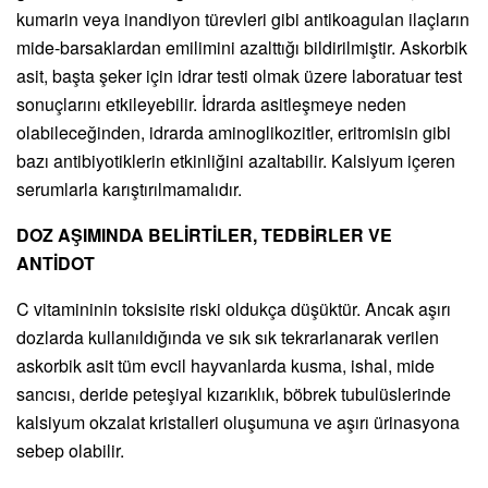
kumarin veya inandiyon türevleri gibi antikoagulan ilaçların
mide-barsaklardan emilimini azalttığı bildirilmiştir. Askorbik
asit, başta şeker için idrar testi olmak üzere laboratuar test
sonuçlarını etkileyebilir. İdrarda asitleşmeye neden
olabileceğinden, idrarda aminoglikozitler, eritromisin gibi
bazı antibiyotiklerin etkinliğini azaltabilir. Kalsiyum içeren
serumlarla karıştırılmamalıdır.
DOZ AŞIMINDA BELİRTİLER, TEDBİRLER VE
ANTİDOT
C vitamininin toksisite riski oldukça düşüktür. Ancak aşırı
dozlarda kullanıldığında ve sık sık tekrarlanarak verilen
askorbik asit tüm evcil hayvanlarda kusma, ishal, mide
sancısı, deride peteşiyal kızarıklık, böbrek tubulüslerinde
kalsiyum okzalat kristalleri oluşumuna ve aşırı ürinasyona
sebep olabilir.