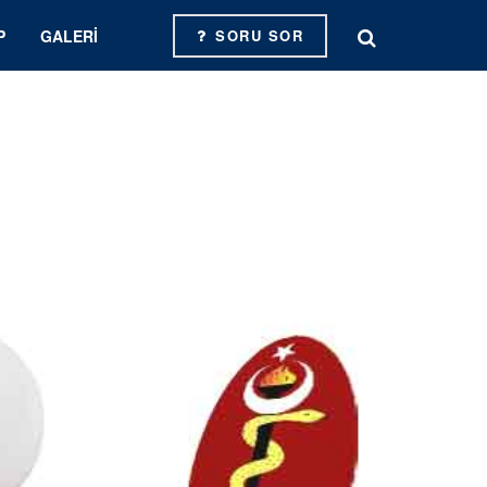
P
GALERI
SORU SOR