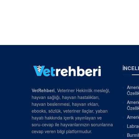
İNCEL
Americ
VetRehberi
, Veteriner Hekimlik mesleği,
Özellik
hayvan sağlığı, hayvan hastalıkları,
Americ
hayvan beslenmesi, hayvan ırkları,
Özellik
ebooks, sözlük, veteriner ilaçlar, yaban
Americ
hayatı hakkında içerik yayınlayan ve
soru-cevap ile hayvanlarınızın sorunlarına
Labrad
cevap veren bilgi platformudur.
Burmil