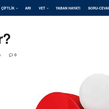
ÇIFTLIK
ARI
VET
YABAN HAYATI
SORU-CEVA
r?
0
k