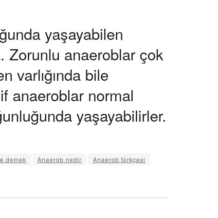
uğunda yaşayabilen
. Zorunlu anaeroblar çok
n varlığında bile
if anaeroblar normal
unluğunda yaşayabilirler.
ne demek
Anaerob nedir
Anaerob türkçesi