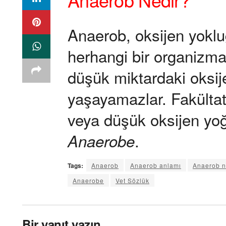
Anaerob, oksijen yokl
herhangi bir organizma
düşük miktardaki oksije
yaşayamazlar. Fakültat
veya düşük oksijen yoğ
.
Anaerobe
Tags:
Anaerob
Anaerob anlamı
Anaerob 
Anaerobe
Vet Sözlük
Bir yanıt yazın