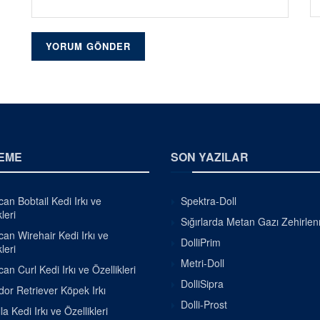
EME
SON YAZILAR
an Bobtail Kedi Irkı ve
Spektra-Doll
leri
Sığırlarda Metan Gazı Zehirle
an Wirehair Kedi Irkı ve
DolliPrim
leri
Metri-Doll
an Curl Kedi Irkı ve Özellikleri
DolliSipra
or Retriever Köpek Irkı
Dolli-Prost
la Kedi Irkı ve Özellikleri