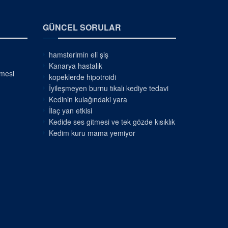
GÜNCEL SORULAR
hamsterimin eli şiş
Kanarya hastalık
nmesi
kopeklerde hipotroidi
İyileşmeyen burnu tıkalı kediye tedavi
Kedinin kulağındaki yara
İlaç yan etkisi
Kedide ses gitmesi ve tek gözde kısıklık
Kedim kuru mama yemiyor