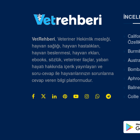
İNCEL
Califo
VetRehberi
, Veteriner Hekimlik mesleği,
Özellik
hayvan sağlığı, hayvan hastalıkları,
Burmil
hayvan beslenmesi, hayvan ırkları,
ebooks, sözlük, veteriner ilaçlar, yaban
Austra
hayatı hakkında içerik yayınlayan ve
Bombay
soru-cevap ile hayvanlarınızın sorunlarına
Aphrod
cevap veren bilgi platformudur.
Baline
Collie