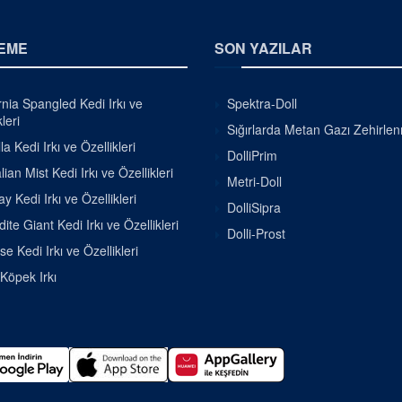
EME
SON YAZILAR
rnia Spangled Kedi Irkı ve
Spektra-Doll
leri
Sığırlarda Metan Gazı Zehirle
la Kedi Irkı ve Özellikleri
DolliPrim
lian Mist Kedi Irkı ve Özellikleri
Metri-Doll
 Kedi Irkı ve Özellikleri
DolliSipra
ite Giant Kedi Irkı ve Özellikleri
Dolli-Prost
se Kedi Irkı ve Özellikleri
 Köpek Irkı