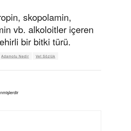
ropin, skopolamin,
n vb. alkoloitler içeren
hirli bir bitki türü.
Adamotu Nedir
Vet Sözlük
enmişlerdir