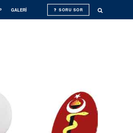
P
GALERI
SORU SOR