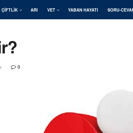
ÇIFTLIK
ARI
VET
YABAN HAYATI
SORU-CEVA
r?
0
k