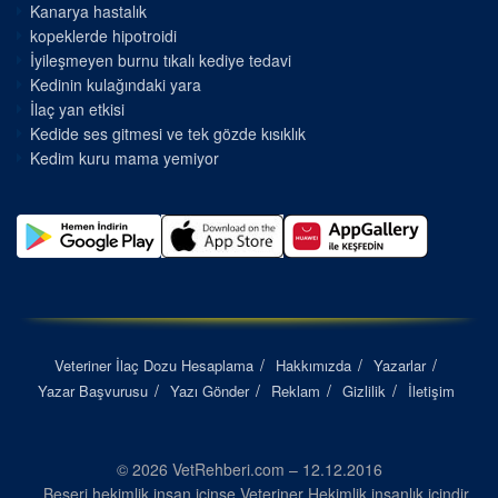
Kanarya hastalık
kopeklerde hipotroidi
İyileşmeyen burnu tıkalı kediye tedavi
Kedinin kulağındaki yara
İlaç yan etkisi
Kedide ses gitmesi ve tek gözde kısıklık
Kedim kuru mama yemiyor
Veteriner İlaç Dozu Hesaplama
Hakkımızda
Yazarlar
Yazar Başvurusu
Yazı Gönder
Reklam
Gizlilik
İletişim
© 2026 VetRehberi.com – 12.12.2016
Beşeri hekimlik insan içinse Veteriner Hekimlik insanlık içindir...