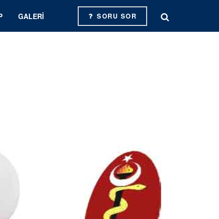
P
GALERI
SORU SOR