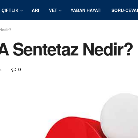
ÇIFTLIK
ARI
VET
YABAN HAYATI
SORU-CEVA
Nedir?
A Sentetaz Nedir?
0
k