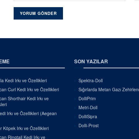
EME
SON YAZILAR
la Kedi Irkı ve Özellikleri
Spektra-Doll
an Curl Kedi Irkı ve Özellikleri
Sığırlarda Metan Gazı Zehirle
an Shorthair Kedi Irkı ve
DolliPrim
leri
Metri-Doll
di Irkı ve Özellikleri (Aegean
DolliSipra
Dolli-Prost
r Köpek Irkı ve Özellikleri
an Ringtail Kedi Irkı ve