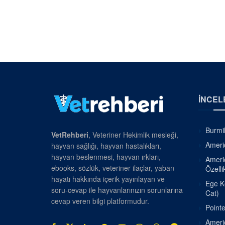
İNCEL
Burmil
VetRehberi
, Veteriner Hekimlik mesleği,
Americ
hayvan sağlığı, hayvan hastalıkları,
hayvan beslenmesi, hayvan ırkları,
Americ
ebooks, sözlük, veteriner ilaçlar, yaban
Özellik
hayatı hakkında içerik yayınlayan ve
Ege Ke
soru-cevap ile hayvanlarınızın sorunlarına
Cat)
cevap veren bilgi platformudur.
Pointe
Americ