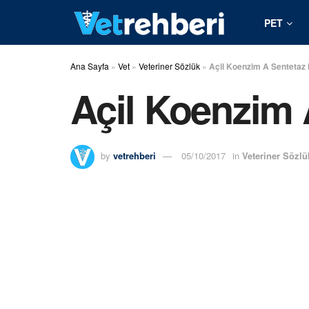
PET
Ana Sayfa
»
Vet
»
Veteriner Sözlük
»
Açil Koenzim A Sentetaz 
Açil Koenzim 
by
vetrehberi
05/10/2017
in
Veteriner Sözlü