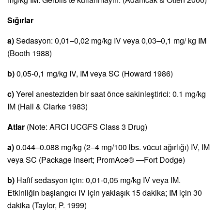
Sığırlar
a)
Sedasyon: 0,01–0,02 mg/kg IV veya 0,03–0,1 mg/ kg IM
(Booth 1988)
b)
0,05-0,1 mg/kg IV, IM veya SC (Howard 1986)
c)
Yerel anesteziden bir saat önce sakinleştirici: 0.1 mg/kg
IM (Hall & Clarke 1983)
Atlar
(Note: ARCI UCGFS Class 3 Drug)
a)
0.044–0.088 mg/kg (2–4 mg/100 lbs. vücut ağırlığı) IV, IM
veya SC (Package Insert; PromAce® —Fort Dodge)
b)
Hafif sedasyon için: 0,01-0,05 mg/kg IV veya IM.
Etkinliğin başlangıcı IV için yaklaşık 15 dakika; IM için 30
dakika (Taylor, P. 1999)