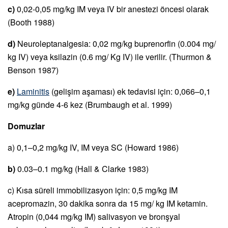
c)
0,02-0,05 mg/kg IM veya IV bir anestezi öncesi olarak
(Booth 1988)
d)
Neuroleptanalgesia: 0,02 mg/kg buprenorfin (0.004 mg/
kg IV) veya ksilazin (0.6 mg/ Kg IV) ile verilir. (Thurmon &
Benson 1987)
e)
Laminitis
(gelişim aşaması) ek tedavisi için: 0,066–0,1
mg/kg günde 4-6 kez (Brumbaugh et al. 1999)
Domuzlar
a) 0,1–0,2 mg/kg IV, IM veya SC (Howard 1986)
b)
0.03–0.1 mg/kg (Hall & Clarke 1983)
c) Kısa süreli immobilizasyon için: 0,5 mg/kg IM
acepromazin, 30 dakika sonra da 15 mg/ kg IM ketamin.
Atropin (0,044 mg/kg IM) salivasyon ve bronşyal