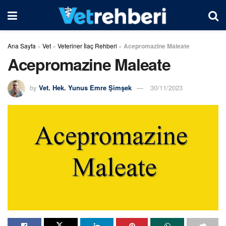
Ana Sayfa
»
Vet
»
Veteriner İlaç Rehberi
»
Acepromazine Maleate
Acepromazine Maleate
by
Vet. Hek. Yunus Emre Şimşek
30/11/2023