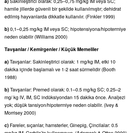
a)
Sakinleştirici olarak: 0,25–0,75 mg/kg IM veya SC;
hamile jillerde güvenli bir şekilde kullanılmıştır; dehidrat
edilmiş hayvanlarda dikkatle kullanılır. (Finkler 1999)
b)
0,1–0,25 mg/kg IM veya SC; hipotensiyona/hipotermiye
neden olabilir (Williams 2000)
Tavşanlar / Kemirgenler / Küçük Memeliler
a)
Tavşanlar: Sakinleştirici olarak: 1 mg/kg IM, etki 10
dakika içinde başlamalı ve 1-2 saat sürmelidir (Booth
1988)
b)
Tavşanlar: Premed olarak: 0.1–0.5 mg/kg SC; 0.25–2
mg/ kg IV, IM, SC indüksiyondan 15 dakika önce. Analjezi
yok; düşük tansiyon/hipotermiye neden olabilir. (Ivey &
Morrisey 2000)
c)
Fareler, sıçanlar, hamsterler, Ginepig, Çincilalar: 0.5
mg/kg IM. Gerbils’te kullanmayın. (Adamcak & Otten 2000)