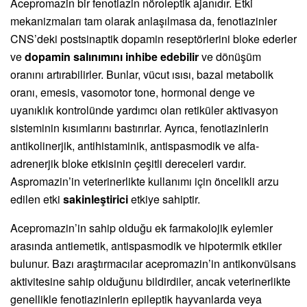
Acepromazin bir fenotiazin nöroleptik ajanıdır. Etki
mekanizmaları tam olarak anlaşılmasa da, fenotiazinler
CNS’deki postsinaptik dopamin reseptörlerini bloke ederler
ve
dopamin salınımını inhibe edebilir
ve dönüşüm
oranını artırabilirler. Bunlar, vücut ısısı, bazal metabolik
oranı, emesis, vasomotor tone, hormonal denge ve
uyanıklık kontrolünde yardımcı olan retiküler aktivasyon
sisteminin kısımlarını bastırırlar. Ayrıca, fenotiazinlerin
antikolinerjik, antihistaminik, antispasmodik ve alfa-
adrenerjik bloke etkisinin çeşitli dereceleri vardır.
Aspromazin’in veterinerlikte kullanımı için öncelikli arzu
edilen etki
sakinleştirici
etkiye sahiptir.
Acepromazin’in sahip olduğu ek farmakolojik eylemler
arasında antiemetik, antispasmodik ve hipotermik etkiler
bulunur. Bazı araştırmacılar acepromazin’in antikonvülsans
aktivitesine sahip olduğunu bildirdiler, ancak veterinerlikte
genellikle fenotiazinlerin epileptik hayvanlarda veya