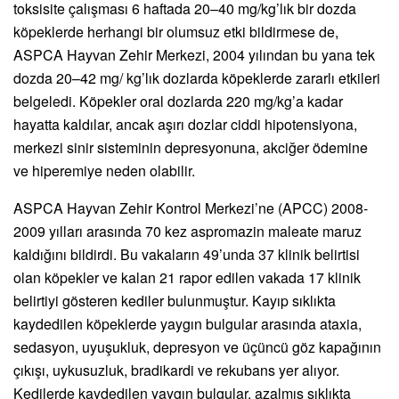
toksisite çalışması 6 haftada 20–40 mg/kg’lık bir dozda
köpeklerde herhangi bir olumsuz etki bildirmese de,
ASPCA Hayvan Zehir Merkezi, 2004 yılından bu yana tek
dozda 20–42 mg/ kg’lık dozlarda köpeklerde zararlı etkileri
belgeledi. Köpekler oral dozlarda 220 mg/kg’a kadar
hayatta kaldılar, ancak aşırı dozlar ciddi hipotensiyona,
merkezi sinir sisteminin depresyonuna, akciğer ödemine
ve hiperemiye neden olabilir.
ASPCA Hayvan Zehir Kontrol Merkezi’ne (APCC) 2008-
2009 yılları arasında 70 kez aspromazin maleate maruz
kaldığını bildirdi. Bu vakaların 49’unda 37 klinik belirtisi
olan köpekler ve kalan 21 rapor edilen vakada 17 klinik
belirtiyi gösteren kediler bulunmuştur. Kayıp sıklıkta
kaydedilen köpeklerde yaygın bulgular arasında ataxia,
sedasyon, uyuşukluk, depresyon ve üçüncü göz kapağının
çıkışı, uykusuzluk, bradikardi ve rekubans yer alıyor.
Kedilerde kaydedilen yaygın bulgular, azalmış sıklıkta