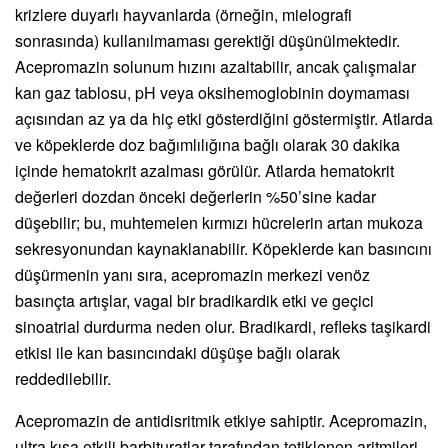
krizlere duyarlı hayvanlarda (örneğin, mielografi
sonrasında) kullanılmaması gerektiği düşünülmektedir.
Acepromazin solunum hızını azaltabilir, ancak çalışmalar
kan gaz tablosu, pH veya oksihemoglobinin doymaması
açısından az ya da hiç etki gösterdiğini göstermiştir. Atlarda
ve köpeklerde doz bağımlılığına bağlı olarak 30 dakika
içinde hematokrit azalması görülür. Atlarda hematokrit
değerleri dozdan önceki değerlerin %50’sine kadar
düşebilir; bu, muhtemelen kırmızı hücrelerin artan mukoza
sekresyonundan kaynaklanabilir. Köpeklerde kan basıncını
düşürmenin yanı sıra, acepromazin merkezi venöz
basınçta artışlar, vagal bir bradikardik etki ve geçici
sinoatrial durdurma neden olur. Bradikardi, refleks taşikardi
etkisi ile kan basıncındaki düşüşe bağlı olarak
reddedilebilir.
Acepromazin de antidisritmik etkiye sahiptir. Acepromazin,
ultra kısa etkili barbituratlar tarafından tetiklenen aritmileri