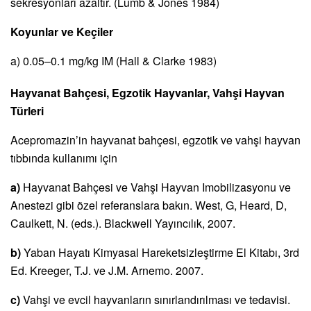
sekresyonları azaltır. (Lumb & Jones 1984)
Koyunlar ve Keçiler
a) 0.05–0.1 mg/kg IM (Hall & Clarke 1983)
Hayvanat Bahçesi, Egzotik Hayvanlar, Vahşi Hayvan
Türleri
Acepromazin’in hayvanat bahçesi, egzotik ve vahşi hayvan
tıbbında kullanımı için
a)
Hayvanat Bahçesi ve Vahşi Hayvan Imobilizasyonu ve
Anestezi gibi özel referanslara bakın. West, G, Heard, D,
Caulkett, N. (eds.). Blackwell Yayıncılık, 2007.
b)
Yaban Hayatı Kimyasal Hareketsizleştirme El Kitabı, 3rd
Ed. Kreeger, T.J. ve J.M. Arnemo. 2007.
c)
Vahşi ve evcil hayvanların sınırlandırılması ve tedavisi.