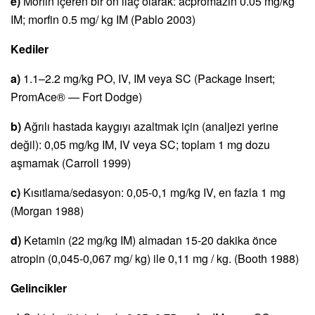
e)
Morfin içeren bir ön ilaç olarak: acpromazin 0.05 mg/kg
IM; morfin 0.5 mg/ kg IM (Pablo 2003)
Kediler
a)
1.1–2.2 mg/kg PO, IV, IM veya SC (Package Insert;
PromAce® — Fort Dodge)
b)
Ağrılı hastada kaygıyı azaltmak için (analjezi yerine
değil): 0,05 mg/kg IM, IV veya SC; toplam 1 mg dozu
aşmamak (Carroll 1999)
c)
Kısıtlama/sedasyon: 0,05-0,1 mg/kg IV, en fazla 1 mg
(Morgan 1988)
d)
Ketamin (22 mg/kg IM) almadan 15-20 dakika önce
atropin (0,045-0,067 mg/ kg) ile 0,11 mg / kg. (Booth 1988)
Gelincikler