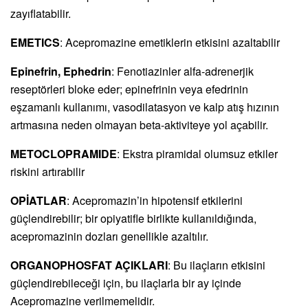
zayıflatabilir.
EMETICS
: Acepromazine emetiklerin etkisini azaltabilir
Epinefrin, Ephedrin
: Fenotiazinler alfa-adrenerjik
reseptörleri bloke eder; epinefrinin veya efedrinin
eşzamanlı kullanımı, vasodilatasyon ve kalp atış hızının
artmasına neden olmayan beta-aktiviteye yol açabilir.
METOCLOPRAMIDE
: Ekstra piramidal olumsuz etkiler
riskini artırabilir
OPİATLAR
: Acepromazin’in hipotensif etkilerini
güçlendirebilir; bir opiyatifle birlikte kullanıldığında,
acepromazinin dozları genellikle azaltılır.
ORGANOPHOSFAT AÇIKLARI
: Bu ilaçların etkisini
güçlendirebileceği için, bu ilaçlarla bir ay içinde
Acepromazine verilmemelidir.