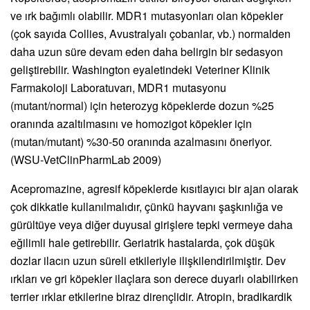
ve ırk bağımlı olabilir. MDR1 mutasyonları olan köpekler
(çok sayıda Collies, Avustralyalı çobanlar, vb.) normalden
daha uzun süre devam eden daha belirgin bir sedasyon
geliştirebilir. Washington eyaletindeki Veteriner Klinik
Farmakoloji Laboratuvarı, MDR1 mutasyonu
(mutant/normal) için heterozyg köpeklerde dozun %25
oranında azaltılmasını ve homozigot köpekler için
(mutan/mutant) %30-50 oranında azalmasını öneriyor.
(WSU-VetClinPharmLab 2009)
Acepromazine, agresif köpeklerde kısıtlayıcı bir ajan olarak
çok dikkatle kullanılmalıdır, çünkü hayvanı şaşkınlığa ve
gürültüye veya diğer duyusal girişlere tepki vermeye daha
eğilimli hale getirebilir. Geriatrik hastalarda, çok düşük
dozlar ilacın uzun süreli etkileriyle ilişkilendirilmiştir. Dev
ırkları ve gri köpekler ilaçlara son derece duyarlı olabilirken
terrier ırklar etkilerine biraz dirençlidir. Atropin, bradikardik