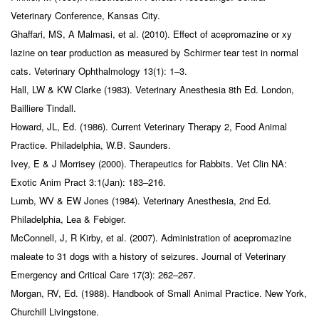
Veterinary Conference, Kansas City.
Ghaffari, MS, A Malmasi, et al. (2010). Effect of acepromazine or xy
lazine on tear production as measured by Schirmer tear test in normal
cats. Veterinary Ophthalmology 13(1): 1–3.
Hall, LW & KW Clarke (1983). Veterinary Anesthesia 8th Ed. London,
Bailliere Tindall.
Howard, JL, Ed. (1986). Current Veterinary Therapy 2, Food Animal
Practice. Philadelphia, W.B. Saunders.
Ivey, E & J Morrisey (2000). Therapeutics for Rabbits. Vet Clin NA:
Exotic Anim Pract 3:1(Jan): 183–216.
Lumb, WV & EW Jones (1984). Veterinary Anesthesia, 2nd Ed.
Philadelphia, Lea & Febiger.
McConnell, J, R Kirby, et al. (2007). Administration of acepromazine
maleate to 31 dogs with a history of seizures. Journal of Veterinary
Emergency and Critical Care 17(3): 262–267.
Morgan, RV, Ed. (1988). Handbook of Small Animal Practice. New York,
Churchill Livingstone.