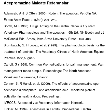
Acepromazine Maleate Referanslar
Adamcak, A & B Otten (2000). Rodent Therapeutics. Vet Clin NA:
Exotic Anim Pract 3:1(Jan): 221–240.
Booth, NH (1988). Drugs Acting on the Central Nervous Sy stem.
Veterinary Pharmacology and Therapeutics – 6th Ed. NH Booth and LE
McDonald Eds. Ames, Iowa State University Press: 153–408.
Brumbaugh, G, H Lopez, et al. (1999). The pharmacologic basis for the
treatment of laminitis. The Veterinary Clinics of North America: Equine
Practice 15:2(August).
Carroll, G (1999). Common Premedications for pain management: Pain
management made simple. Proceedings: The North American
Veterinary Conference, Orlando.
Conner, B, R Hanel, et al. (2009). The effects of acepromazine upon
adenosine diphosphate– and arachidonic acid– mediated platelet
activation in healthy dogs. Proceedings:
IVECCS. Accessed via: Veterinary Information Network.
Finkler, M (1999). Anesthesia in Ferrets. Proceedings: Central