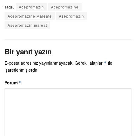
Tags:
Acepromazin
Acepromazine
Acepromazine Maleate
Asepromazin
Asepromazin maleat
Bir yanıt yazın
E-posta adresiniz yayınlanmayacak.
Gerekli alanlar
ile
*
işaretlenmişlerdir
Yorum
*