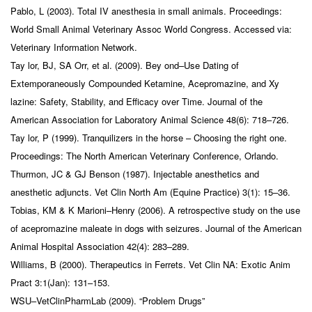
Pablo, L (2003). Total IV anesthesia in small animals. Proceedings:
World Small Animal Veterinary Assoc World Congress. Accessed via:
Veterinary Information Network.
Tay lor, BJ, SA Orr, et al. (2009). Bey ond–Use Dating of
Extemporaneously Compounded Ketamine, Acepromazine, and Xy
lazine: Safety, Stability, and Efficacy over Time. Journal of the
American Association for Laboratory Animal Science 48(6): 718–726.
Tay lor, P (1999). Tranquilizers in the horse – Choosing the right one.
Proceedings: The North American Veterinary Conference, Orlando.
Thurmon, JC & GJ Benson (1987). Injectable anesthetics and
anesthetic adjuncts. Vet Clin North Am (Equine Practice) 3(1): 15–36.
Tobias, KM & K Marioni–Henry (2006). A retrospective study on the use
of acepromazine maleate in dogs with seizures. Journal of the American
Animal Hospital Association 42(4): 283–289.
Williams, B (2000). Therapeutics in Ferrets. Vet Clin NA: Exotic Anim
Pract 3:1(Jan): 131–153.
WSU–VetClinPharmLab (2009). “Problem Drugs”