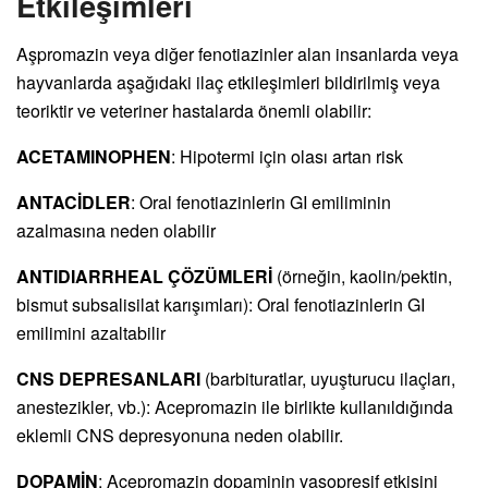
Etkileşimleri
Aşpromazin veya diğer fenotiazinler alan insanlarda veya
hayvanlarda aşağıdaki ilaç etkileşimleri bildirilmiş veya
teoriktir ve veteriner hastalarda önemli olabilir:
ACETAMINOPHEN
: Hipotermi için olası artan risk
ANTACİDLER
: Oral fenotiazinlerin GI emiliminin
azalmasına neden olabilir
ANTIDIARRHEAL ÇÖZÜMLERİ
(örneğin, kaolin/pektin,
bismut subsalisilat karışımları): Oral fenotiazinlerin GI
emilimini azaltabilir
CNS DEPRESANLARI
(barbituratlar, uyuşturucu ilaçları,
anestezikler, vb.): Acepromazin ile birlikte kullanıldığında
eklemli CNS depresyonuna neden olabilir.
DOPAMİN
: Acepromazin dopaminin vasopresif etkisini