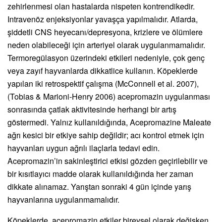
zehirlenmesi olan hastalarda nispeten kontrendikedir.
Intravenöz enjeksiyonlar yavaşça yapılmalıdır. Atlarda,
şiddetli CNS heyecanı/depresyona, krizlere ve ölümlere
neden olabileceği için arteriyel olarak uygulanmamalıdır.
Termoregülasyon üzerindeki etkileri nedeniyle, çok genç
veya zayıf hayvanlarda dikkatlice kullanın. Köpeklerde
yapılan iki retrospektif çalışma (McConnell et al. 2007),
(Tobias & Marioni-Henry 2006) acepromazin uygulanması
sonrasında çatlak aktivitesinde herhangi bir artış
göstermedi. Yalnız kullanıldığında, Acepromazine Maleate
ağrı kesici bir etkiye sahip değildir; acı kontrol etmek için
hayvanları uygun ağrılı ilaçlarla tedavi edin.
Acepromazin’in sakinleştirici etkisi gözden geçirilebilir ve
bir kısıtlayıcı madde olarak kullanıldığında her zaman
dikkate alınamaz. Yarıştan sonraki 4 gün içinde yarış
hayvanlarına uygulanmamalıdır.
Köpeklerde, acepromazin etkiler bireysel olarak değişken