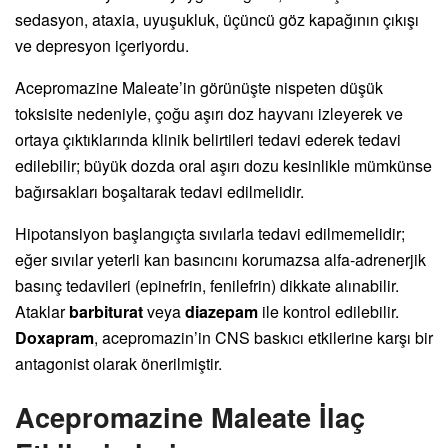
sedasyon, ataxia, uyuşukluk, üçüncü göz kapağının çıkışı
ve depresyon içeriyordu.
Acepromazine Maleate’in görünüşte nispeten düşük
toksisite nedeniyle, çoğu aşırı doz hayvanı izleyerek ve
ortaya çıktıklarında klinik belirtileri tedavi ederek tedavi
edilebilir; büyük dozda oral aşırı dozu kesinlikle mümkünse
bağırsakları boşaltarak tedavi edilmelidir.
Hipotansiyon başlangıçta sıvılarla tedavi edilmemelidir;
eğer sıvılar yeterli kan basıncını korumazsa alfa-adrenerjik
basınç tedavileri (epinefrin, fenilefrin) dikkate alınabilir.
Ataklar
barbiturat
veya
diazepam
ile kontrol edilebilir.
Doxapram
, acepromazin’in CNS baskıcı etkilerine karşı bir
antagonist olarak önerilmiştir.
Acepromazine Maleate İlaç