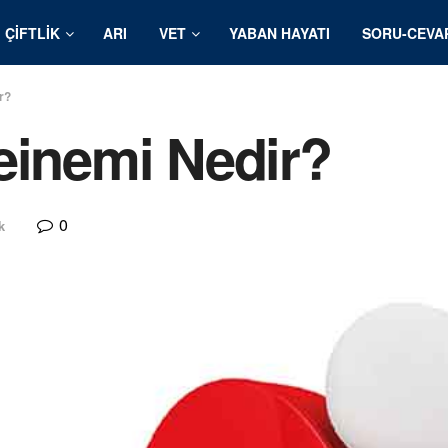
ÇIFTLIK
ARI
VET
YABAN HAYATI
SORU-CEVA
r?
einemi Nedir?
0
k