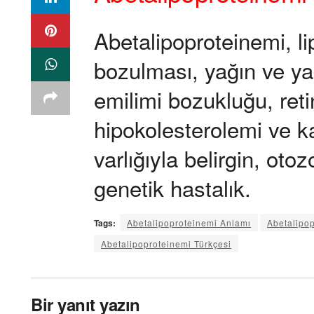
Abetalipoproteinemi, li
bozulması, yağın ve ya
emilimi bozukluğu, ret
hipokolesterolemi ve 
varlığıyla belirgin, oto
genetik hastalık.
Tags:
Abetalipoproteinemi Anlamı
Abetalipo
Abetalipoproteinemi Türkçesi
Bir yanıt yazın