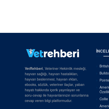
İNCEL
Britis
VetRehberi
, Veteriner Hekimlik mesleği,
Bulldo
hayvan sağlığı, hayvan hastalıkları,
hayvan beslenmesi, hayvan ırkları,
Pointe
ebooks, sözlük, veteriner ilaçlar, yaban
Americ
hayatı hakkında içerik yayınlayan ve
Özellik
soru-cevap ile hayvanlarınızın sorunlarına
Collie
cevap veren bilgi platformudur.
Americ