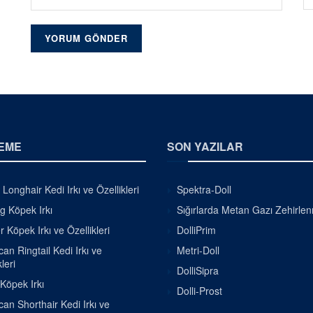
EME
SON YAZILAR
h Longhair Kedi Irkı ve Özellikleri
Spektra-Doll
g Köpek Irkı
Sığırlarda Metan Gazı Zehirle
r Köpek Irkı ve Özellikleri
DolliPrim
an Ringtail Kedi Irkı ve
Metri-Doll
leri
DolliSipra
 Köpek Irkı
Dolli-Prost
an Shorthair Kedi Irkı ve