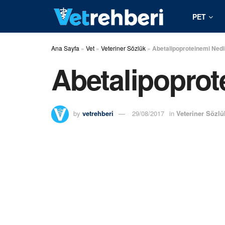
PET
Ana Sayfa
»
Vet
»
Veteriner Sözlük
»
Abetalipoproteinemi Nedi
Abetalipoprot
by
vetrehberi
29/08/2017
in
Veteriner Sözlü