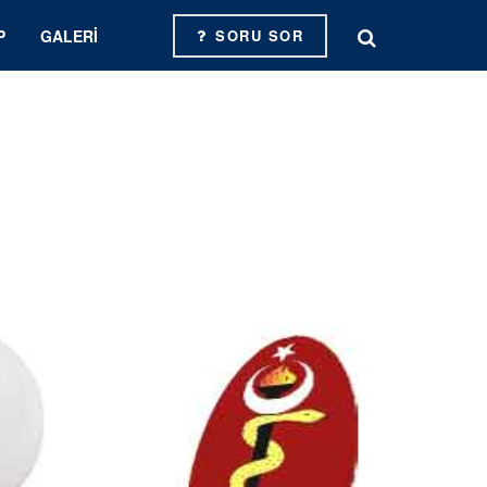
P
GALERI
SORU SOR