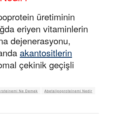
poprotein üretiminin
ğda eriyen vitaminlerin
ina dejenerasyonu,
kanda
akantositlerin
zomal çekinik geçişli
proteinemi Ne Demek
Abetalipoproteinemi Nedir