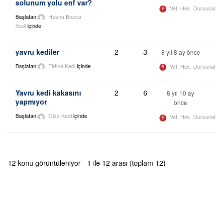
solunum yolu enf var?
Vet. Hek. Dursunali 
Başlatan:
Hesna Bozca
Kedi
içinde
yavru kediler
2
3
8 yıl 8 ay önce
Başlatan:
Firtina
Kedi
içinde
Vet. Hek. Dursunali 
Yavru kedi kakasını
2
6
8 yıl 10 ay
yapmıyor
önce
Başlatan:
Gizz
Kedi
içinde
Vet. Hek. Dursunali 
12 konu görüntüleniyor - 1 ile 12 arası (toplam 12)