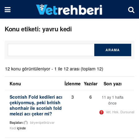
Konu etiketi: yavru kedi
12 konu görüntüleniyor - 1 ile 12 arası (toplam 12)
Konu
İzlenme
Yazılar
Son yazı
Scottish Fold kedileri acı
3
6
11 ay 1 hafta
çekiyormuş, peki british
önce
shorthair ile scotish fold
Vet. Hek. Dursunali 
melezi acı çeker mi?
Başlatan:
biryenipetinizvar
Kedi
içinde