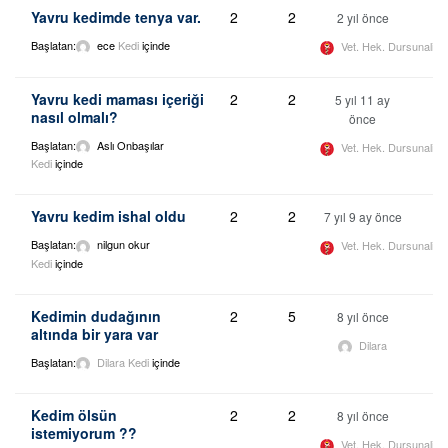
Yavru kedimde tenya var.
2
2
2 yıl önce
Başlatan:
ece
Kedi
içinde
Vet. Hek. Dursunali 
Yavru kedi maması içeriği
2
2
5 yıl 11 ay
nasıl olmalı?
önce
Başlatan:
Aslı Onbaşılar
Vet. Hek. Dursunali 
Kedi
içinde
Yavru kedim ishal oldu
2
2
7 yıl 9 ay önce
Başlatan:
nilgun okur
Vet. Hek. Dursunali 
Kedi
içinde
Kedimin dudağının
2
5
8 yıl önce
altında bir yara var
Dilara
Başlatan:
Dilara
Kedi
içinde
Kedim ölsün
2
2
8 yıl önce
istemiyorum ??
Vet. Hek. Dursunali 