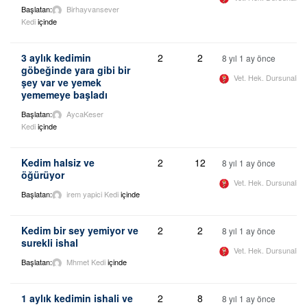
Başlatan:
Birhayvansever
Kedi
içinde
3 aylık kedimin
2
2
8 yıl 1 ay önce
göbeğinde yara gibi bir
Vet. Hek. Dursunali 
şey var ve yemek
yememeye başladı
Başlatan:
AycaKeser
Kedi
içinde
Kedim halsiz ve
2
12
8 yıl 1 ay önce
öğürüyor
Vet. Hek. Dursunali 
Başlatan:
irem yapici
Kedi
içinde
Kedim bir sey yemiyor ve
2
2
8 yıl 1 ay önce
surekli ishal
Vet. Hek. Dursunali 
Başlatan:
Mhmet
Kedi
içinde
1 aylık kedimin ishali ve
2
8
8 yıl 1 ay önce