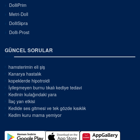
DolliPrim
Metri-Doll
DolliSipra
Dolli-Prost
GÜNCEL SORULAR
hamsterimin eli şiş
Kanarya hastalık
kopeklerde hipotroidi
İyileşmeyen burnu tıkalı kediye tedavi
Kedinin kulağındaki yara
İlaç yan etkisi
Kedide ses gitmesi ve tek gözde kısıklık
Kedim kuru mama yemiyor