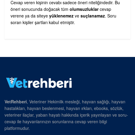
Cevap veren kişinin cevabı sadece öneri niteliğindedir. Bu
öneri sonucunda doğacak tüm
olumsuzluklar
cevap
verene ya da siteye
yüklenemez
ve
suçlanamaz
. Soru
soran kişiler şartları kabul etmiştir.
VetRehberi
, Veteriner Hekimlik mesleği, hayvan sağlığı, hayvan
hastalıkları, hayvan beslenmesi, hayvan ırkları, ebooks, sözlük,
veteriner ilaçlar, yaban hayatı hakkında içerik yayınlayan ve soru-
cevap ile hayvanlarınızın sorunlarına cevap veren bilgi
platformudur.