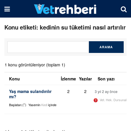
Konu etiketi: kedinin su tüketimi nasıl artırılır
1 konu görüntüleniyor (toplam 1)
Konu
İzlenme
Yazılar
Son yazı
Yaş mama sulandırılır
2
2
3 yıl 2 ay önce
mı?
Vet. Hek. Dursunali 
Başlatan:
Yasemin
Kedi
içinde