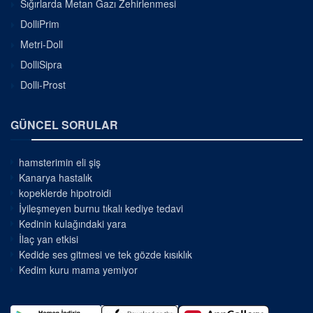
Sığırlarda Metan Gazı Zehirlenmesi
DolliPrim
Metri-Doll
DolliSipra
Dolli-Prost
GÜNCEL SORULAR
hamsterimin eli şiş
Kanarya hastalık
kopeklerde hipotroidi
İyileşmeyen burnu tıkalı kediye tedavi
Kedinin kulağındaki yara
İlaç yan etkisi
Kedide ses gitmesi ve tek gözde kısıklık
Kedim kuru mama yemiyor