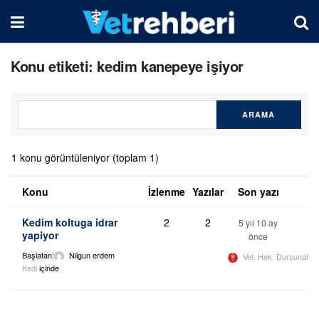
Konu etiketi: kedim kanepeye işiyor
1 konu görüntüleniyor (toplam 1)
Konu
İzlenme
Yazılar
Son yazı
Kedim koltuga idrar
2
2
5 yıl 10 ay
yapiyor
önce
Başlatan:
Nilgun erdem
Vet. Hek. Dursunali 
Kedi
içinde