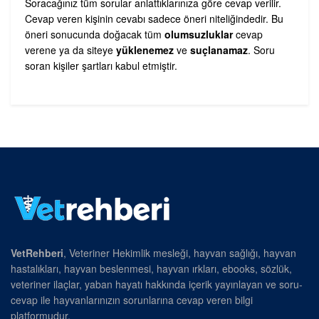
Soracağınız tüm sorular anlattıklarınıza göre cevap verilir.
Cevap veren kişinin cevabı sadece öneri niteliğindedir. Bu
öneri sonucunda doğacak tüm
olumsuzluklar
cevap
verene ya da siteye
yüklenemez
ve
suçlanamaz
. Soru
soran kişiler şartları kabul etmiştir.
VetRehberi
, Veteriner Hekimlik mesleği, hayvan sağlığı, hayvan
hastalıkları, hayvan beslenmesi, hayvan ırkları, ebooks, sözlük,
veteriner ilaçlar, yaban hayatı hakkında içerik yayınlayan ve soru-
cevap ile hayvanlarınızın sorunlarına cevap veren bilgi
platformudur.