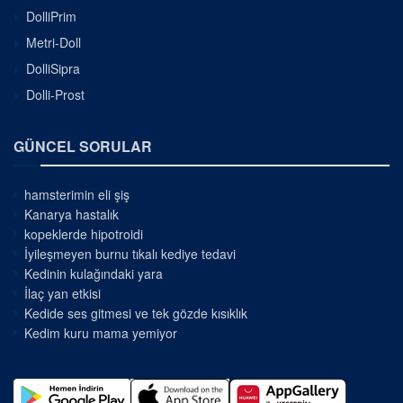
DolliPrim
Metri-Doll
DolliSipra
Dolli-Prost
GÜNCEL SORULAR
hamsterimin eli şiş
Kanarya hastalık
kopeklerde hipotroidi
İyileşmeyen burnu tıkalı kediye tedavi
Kedinin kulağındaki yara
İlaç yan etkisi
Kedide ses gitmesi ve tek gözde kısıklık
Kedim kuru mama yemiyor