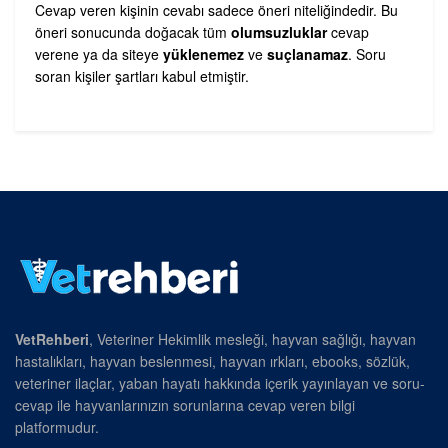
Cevap veren kişinin cevabı sadece öneri niteliğindedir. Bu
öneri sonucunda doğacak tüm
olumsuzluklar
cevap
verene ya da siteye
yüklenemez
ve
suçlanamaz
. Soru
soran kişiler şartları kabul etmiştir.
VetRehberi
, Veteriner Hekimlik mesleği, hayvan sağlığı, hayvan
hastalıkları, hayvan beslenmesi, hayvan ırkları, ebooks, sözlük,
veteriner ilaçlar, yaban hayatı hakkında içerik yayınlayan ve soru-
cevap ile hayvanlarınızın sorunlarına cevap veren bilgi
platformudur.