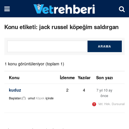
Konu etiketi: jack russel köpeğim saldırgan
1 konu görüntüleniyor (toplam 1)
Konu
İzlenme
Yazılar
Son yazı
kuduz
2
4
7 yıl 10 ay
önce
Başlatan:
umut
Köpek
içinde
Vet. Hek. Dursunali 