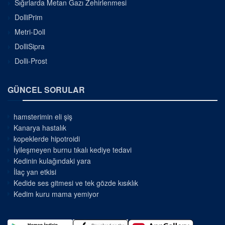
Sığırlarda Metan Gazı Zehirlenmesi
DolliPrim
Metri-Doll
DolliSipra
Dolli-Prost
GÜNCEL SORULAR
hamsterimin eli şiş
Kanarya hastalık
kopeklerde hipotroidi
İyileşmeyen burnu tıkalı kediye tedavi
Kedinin kulağındaki yara
İlaç yan etkisi
Kedide ses gitmesi ve tek gözde kısıklık
Kedim kuru mama yemiyor