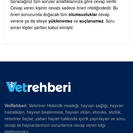
Soracağınız tüm sorular anlattıklarınıza göre cevap verilir.
Cevap veren kişinin cevabı sadece öneri niteliğindedir. Bu
öneri sonucunda doğacak tüm
olumsuzluklar
cevap
verene ya da siteye
yüklenemez
ve
suçlanamaz
. Soru
soran kişiler şartları kabul etmiştir.
VetRehberi
, Veteriner Hekimlik mesleği, hayvan sağlığı, hayvan
hastalıkları, hayvan beslenmesi, hayvan ırkları, ebooks, sözlük,
veteriner ilaçlar, yaban hayatı hakkında içerik yayınlayan ve soru-
cevap ile hayvanlarınızın sorunlarına cevap veren bilgi
platformudur.