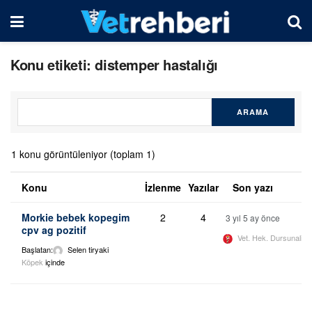
Konu etiketi: distemper hastalığı
1 konu görüntüleniyor (toplam 1)
Konu
İzlenme
Yazılar
Son yazı
Morkie bebek kopegim
2
4
3 yıl 5 ay önce
cpv ag pozitif
Vet. Hek. Dursunali 
Başlatan:
Selen tiryaki
Köpek
içinde