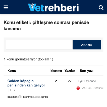
Konu etiketi: çiftleşme sonrası penisde
kanama
1 konu görüntüleniyor (toplam 1)
Konu
İzlenme
Yazılar
Son yazı
Golden köpeğin
2
27
1 yıl 1 ay önce
penisinden kan geliyor
Vet. Hek. Dursunali 
1
2
Başlatan:
Mahmut
Köpek
içinde