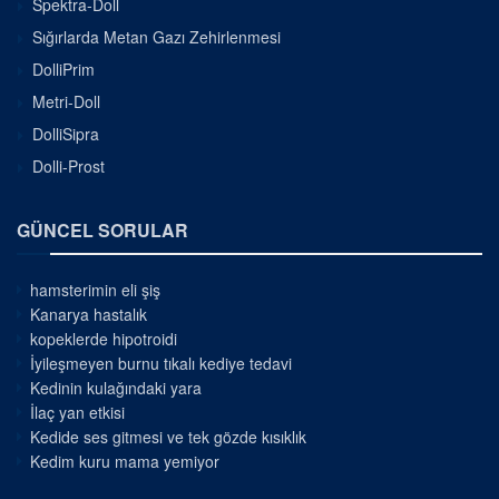
Spektra-Doll
Sığırlarda Metan Gazı Zehirlenmesi
DolliPrim
Metri-Doll
DolliSipra
Dolli-Prost
GÜNCEL SORULAR
hamsterimin eli şiş
Kanarya hastalık
kopeklerde hipotroidi
İyileşmeyen burnu tıkalı kediye tedavi
Kedinin kulağındaki yara
İlaç yan etkisi
Kedide ses gitmesi ve tek gözde kısıklık
Kedim kuru mama yemiyor